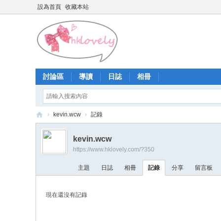
設為首頁
收藏本站
討論區
導讀
日誌
相冊
›
kevin.wcw
›
記錄
香
kevin.wcw
港
https://www.hklovely.com/?350
少
主題
日誌
相冊
記錄
分享
留言板
女
論
現在還沒有記錄
壇