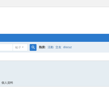
熱搜:
活動
交友
discuz
帖子
搜
索
個人資料