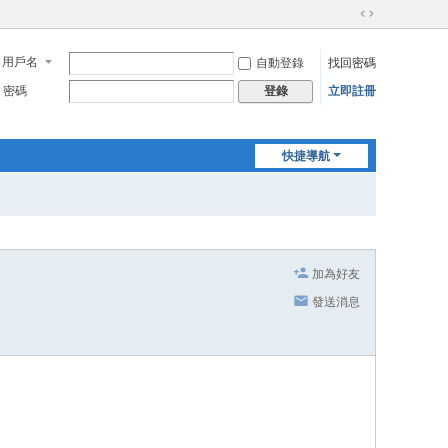
切
換
用戶名
自動登錄
找回密碼
到
寬
密碼
立即註冊
登錄
版
快捷導航
加為好友
發送消息