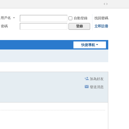
切
換
用戶名
自動登錄
找回密碼
到
寬
密碼
立即註冊
登錄
版
快捷導航
加為好友
發送消息