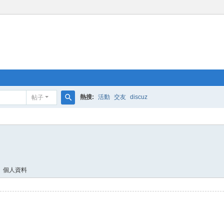
熱搜:
活動
交友
discuz
帖子
搜
索
個人資料