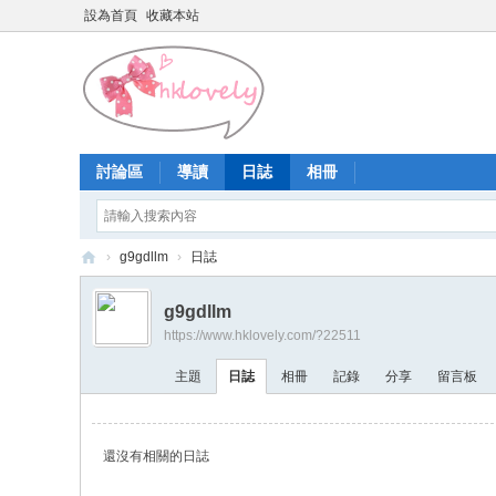
設為首頁
收藏本站
討論區
導讀
日誌
相冊
›
g9gdllm
›
日誌
香
g9gdllm
港
https://www.hklovely.com/?22511
少
主題
日誌
相冊
記錄
分享
留言板
女
論
壇
還沒有相關的日誌