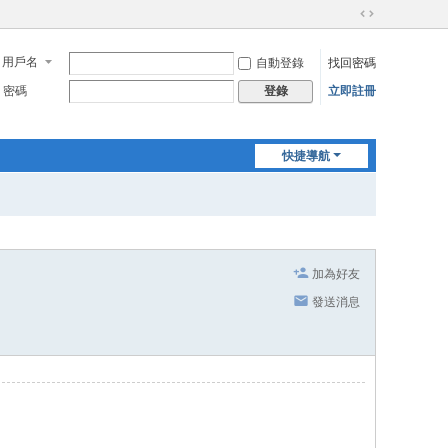
切
換
用戶名
自動登錄
找回密碼
到
寬
密碼
立即註冊
登錄
版
快捷導航
加為好友
發送消息