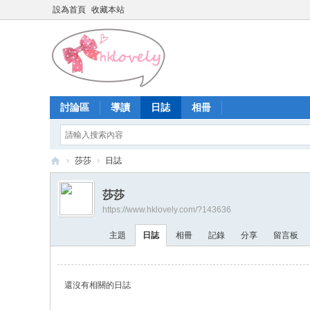
設為首頁
收藏本站
討論區
導讀
日誌
相冊
›
莎莎
›
日誌
香
莎莎
港
https://www.hklovely.com/?143636
少
主題
日誌
相冊
記錄
分享
留言板
女
論
壇
還沒有相關的日誌