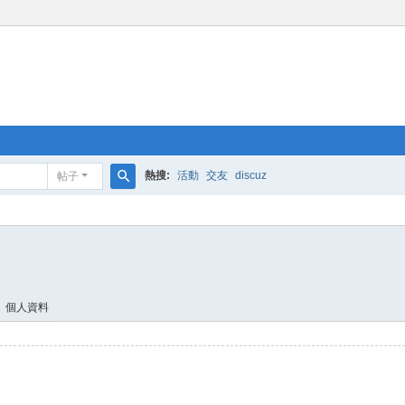
熱搜:
活動
交友
discuz
帖子
搜
索
個人資料