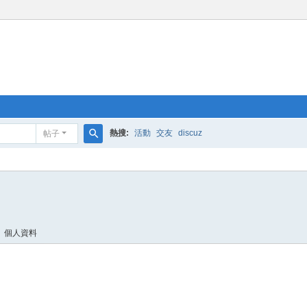
熱搜:
活動
交友
discuz
帖子
搜
索
個人資料