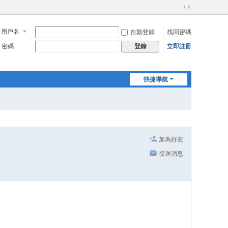
切
換
用戶名
自動登錄
找回密碼
到
寬
密碼
立即註冊
登錄
版
快捷導航
加為好友
發送消息