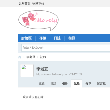
設為首頁
收藏本站
討論區
導讀
日誌
相冊
›
李老豆
›
記錄
香
李老豆
港
https://www.hklovely.com/?142459
少
主題
日誌
相冊
記錄
分享
留言板
女
論
現在還沒有記錄
壇