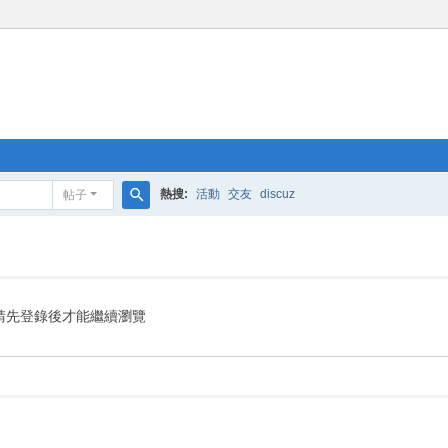
熱搜:
活動
交友
discuz
帖子
搜
索
請先登錄後才能繼續瀏覽