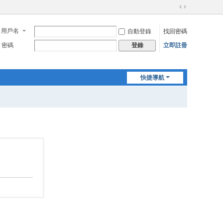
切
換
用戶名
自動登錄
找回密碼
到
寬
密碼
立即註冊
登錄
版
快捷導航