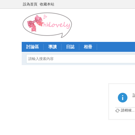
設為首頁
收藏本站
討論區
導讀
日誌
相冊
請稍候...