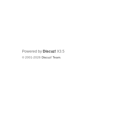
Powered by
Discuz!
X3.5
© 2001-2026
Discuz! Team
.