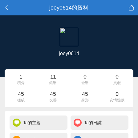
joey0614的資料
joey0614
1
11
0
0
積分
銀幣
金幣
貢獻
45
45
45
0
樣貌
友善
身形
友情點數
Ta的主題
Ta的日誌