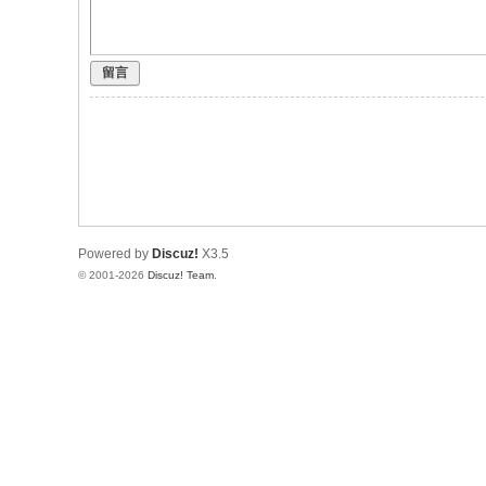
留言
Powered by
Discuz!
X3.5
© 2001-2026
Discuz! Team
.