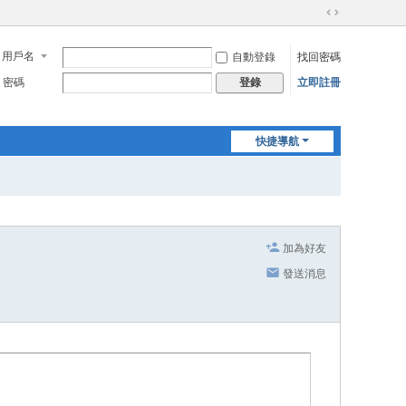
切
換
用戶名
自動登錄
找回密碼
到
寬
密碼
立即註冊
登錄
版
快捷導航
加為好友
發送消息