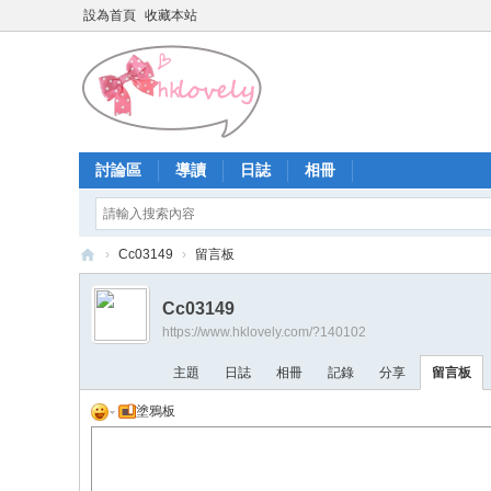
設為首頁
收藏本站
討論區
導讀
日誌
相冊
›
Cc03149
›
留言板
香
Cc03149
港
https://www.hklovely.com/?140102
少
主題
日誌
相冊
記錄
分享
留言板
女
塗鴉板
論
壇