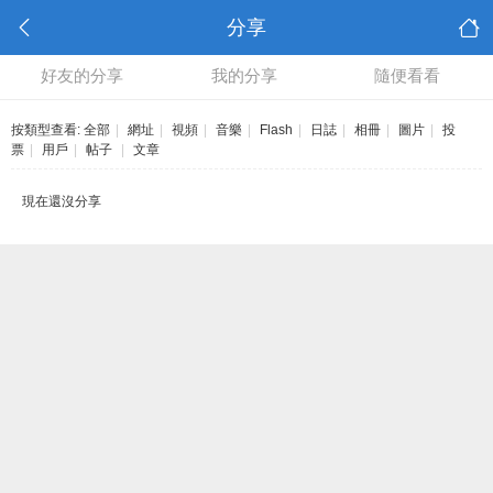
分享
好友的分享
我的分享
隨便看看
按類型查看:
全部
|
網址
|
視頻
|
音樂
|
Flash
|
日誌
|
相冊
|
圖片
|
投
票
|
用戶
|
帖子
|
文章
現在還沒分享