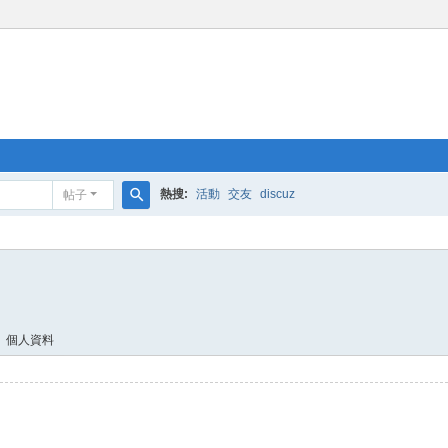
熱搜:
活動
交友
discuz
帖子
搜
索
個人資料