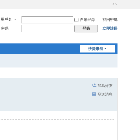
切
換
用戶名
自動登錄
找回密碼
到
寬
密碼
立即註冊
登錄
版
快捷導航
加為好友
發送消息