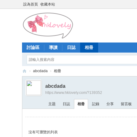
設為首頁
收藏本站
討論區
導讀
日誌
相冊
›
abcdada
›
相冊
香
abcdada
港
https://www.hklovely.com/?139352
少
主題
日誌
相冊
記錄
分享
留言板
女
論
壇
沒有可瀏覽的列表