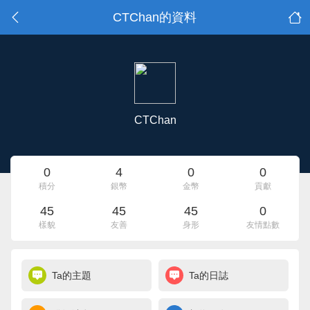
CTChan的資料
CTChan
0
4
0
0
積分
銀幣
金幣
貢獻
45
45
45
0
樣貌
友善
身形
友情點數
Ta的主題
Ta的日誌