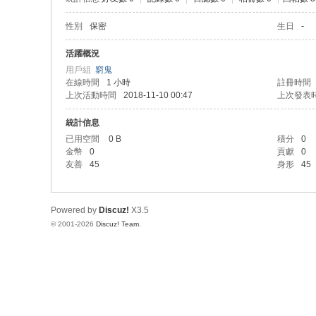
性別
保密
生日
-
活躍概況
用戶組
窮鬼
在線時間
1 小時
註冊時間
上次活動時間
2018-11-10 00:47
上次發表
統計信息
已用空間
0 B
積分
0
金幣
0
貢獻
0
友善
45
身形
45
Powered by
Discuz!
X3.5
© 2001-2026
Discuz! Team
.