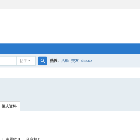
熱搜:
活動
交友
discuz
帖子
搜
索
個人資料
|
主題數 0
|
分享數 0