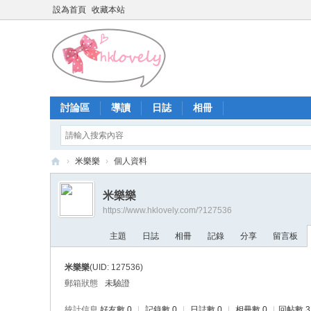
設為首頁
收藏本站
討論區
導讀
日誌
相冊
›
米樂樂
›
個人資料
香
米樂樂
港
https://www.hklovely.com/?127536
少
主題
日誌
相冊
記錄
分享
留言板
女
論
米樂樂
(UID: 127536)
壇
郵箱狀態
未驗證
統計信息
好友數 0
|
記錄數 0
|
日誌數 0
|
相冊數 0
|
回帖數 3