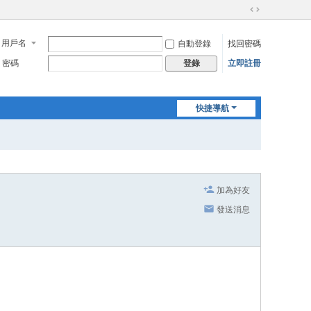
切
換
用戶名
自動登錄
找回密碼
到
寬
密碼
立即註冊
登錄
版
快捷導航
加為好友
發送消息