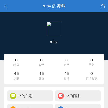
ruby.的資料
ruby.
0
0
0
0
積分
銀幣
金幣
貢獻
45
45
45
0
樣貌
友善
身形
友情點數
Ta的主題
Ta的日誌