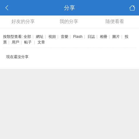
分享
好友的分享
我的分享
隨便看看
按類型查看:
全部
|
網址
|
視頻
|
音樂
|
Flash
|
日誌
|
相冊
|
圖片
|
投
票
|
用戶
|
帖子
|
文章
現在還沒分享