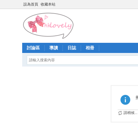
設為首頁
收藏本站
討論區
導讀
日誌
相冊
請稍候...