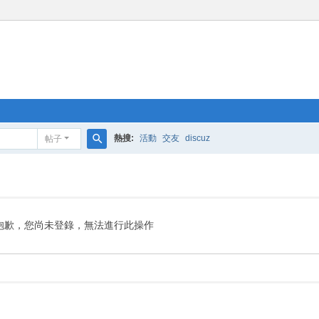
熱搜:
活動
交友
discuz
帖子
搜
索
抱歉，您尚未登錄，無法進行此操作