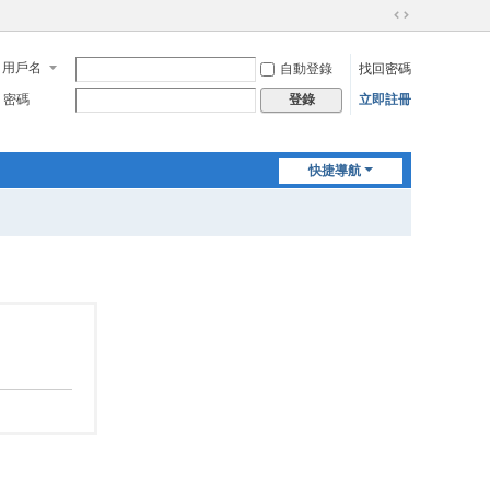
切
換
用戶名
自動登錄
找回密碼
到
寬
密碼
立即註冊
登錄
版
快捷導航