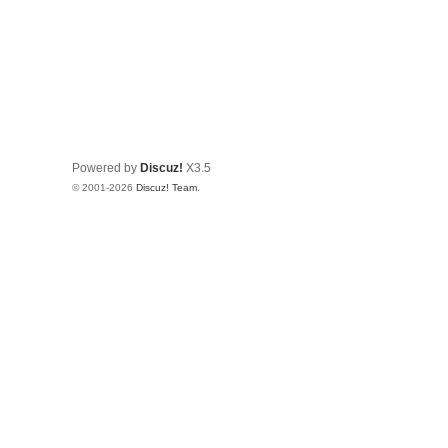
Powered by
Discuz!
X3.5
© 2001-2026
Discuz! Team
.