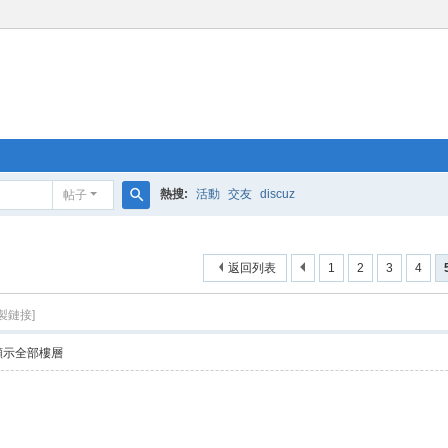
熱搜:
活動
交友
discuz
帖子
搜
索
返回列表
1
2
3
4
製鏈接]
顯示全部樓層