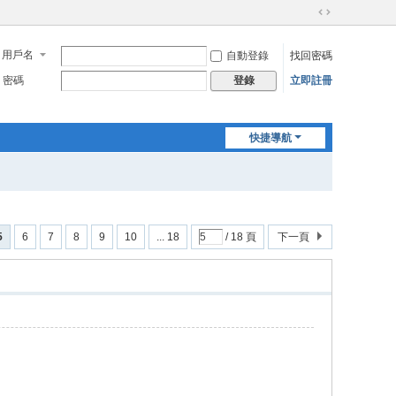
切
換
用戶名
自動登錄
找回密碼
到
寬
密碼
立即註冊
登錄
版
快捷導航
5
6
7
8
9
10
... 18
/ 18 頁
下一頁