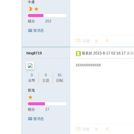
中產
積分
262
發消息
回復
hing8719
發表於 2015-8-17 02:16:17
來自
cccccccccccc
0
0
91
金幣
主題
回帖
窮鬼
積分
27
發消息
回復