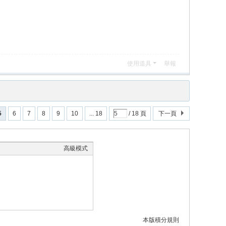
使用道具
舉報
5
6
7
8
9
10
... 18
/ 18 頁
下一頁
高級模式
本版積分規則