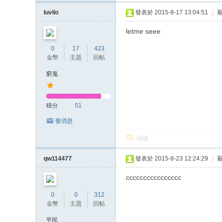
luvilo
發表於 2015-8-17 13:04:51
|
letme seee
0
17
423
金幣
主題
回帖
窮鬼
積分
51
發消息
回復
qw114477
發表於 2015-8-23 12:24:29
|
cccccccccccccccc
0
0
312
金幣
主題
回帖
平民