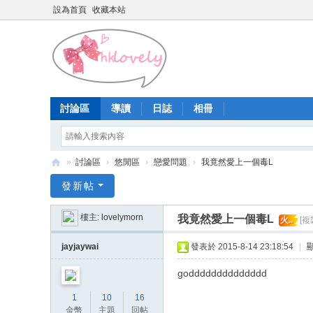
設為首頁
收藏本站
討論區
導讀
日誌
相冊
»
討論區
›
悠閒區
›
戀愛問題
›
我竟然愛上一個毒L
香
發新帖
港
樓主:
lovelymorn
我竟然愛上一個毒L
火..
[複
少
女
jayjaywai
發表於 2015-8-14 23:18:54
|
論
godddddddddddddd
壇
1
10
16
金幣
主題
回帖