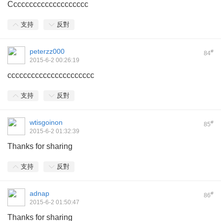
Cccccccccccccccccccc
支持
反對
peterzz000
#
84
2015-6-2 00:26:19
cccccccccccccccccccccc
支持
反對
wtisgoinon
#
85
2015-6-2 01:32:39
Thanks for sharing
支持
反對
adnap
#
86
2015-6-2 01:50:47
Thanks for sharing