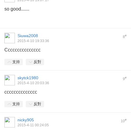
2015-4-10 19:07:17
so good.......
Siuwa2008
#
8
2015-4-10 19:33:36
Ccccccccccccccc
支持
反對
skytck1980
#
9
2015-4-10 20:03:36
cccccccccccccc
支持
反對
nicky905
#
10
2015-4-11 00:24:05