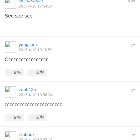
louis030509
地板
2015-4-10 17:54:24
See see see
yungcam
#
5
2015-4-10 18:10:58
Ccccccccccccccccc
支持
反對
zeph425
#
6
2015-4-10 18:58:34
ccccccccccccccccccccccc
支持
反對
ritabank
#
7