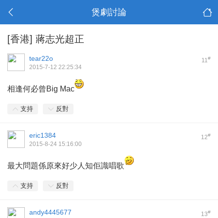
煲劇討論
[香港]
蔣志光超正
tear22o
#
11
2015-7-12 22:25:34
相逢何必曾Big Mac
支持
反對
eric1384
#
12
2015-8-24 15:16:00
最大問題係原來好少人知佢識唱歌
支持
反對
andy4445677
#
13