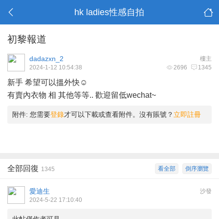
hk ladies性感自拍
初黎報道
dadazxn_2
樓主
2024-1-12 10:54:38
2696
1345
新手 希望可以搵外快☺️
有賣內衣物 相 其他等等.. 歡迎留低wechat~
附件:
您需要
登錄
才可以下載或查看附件。沒有賬號？
立即註冊
全部回復
看全部
倒序瀏覽
1345
愛迪生
沙發
2024-5-22 17:10:40