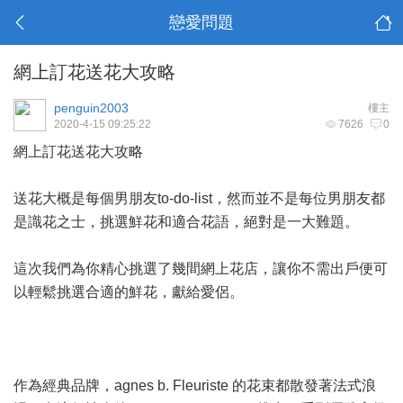
戀愛問題
網上訂花送花大攻略
penguin2003
樓主
2020-4-15 09:25:22
7626
0
網上訂花送花大攻略
送花大概是每個男朋友to-do-list，然而並不是每位男朋友都
是識花之士，挑選鮮花和適合花語，絕對是一大難題。
這次我們為你精心挑選了幾間網上花店，讓你不需出戶便可
以輕鬆挑選合適的鮮花，獻給愛侶。
作為經典品牌，agnes b. Fleuriste 的花束都散發著法式浪