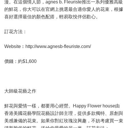
漫。在這個情人節，agnes b. Fleuriste推出一系列優雅高級
的鮮花，你大可以在官網上挑選最合適你愛人的花束，根據
喜好選擇最佳的顏色配搭，輕易取悅伴侶歡心。
訂花方法：
Website︰
http://www.agnesb-fleuriste.com/
價錢：約$1,600
大師級花藝之作
鮮花與愛情一樣，都要用心經營。Happy Flower house由
香港美國花藝學院花藝設計師主理，提供多款獨特、原創與
美感兼備的花束。如果你對紅玫瑰沒興趣，不妨考慮買一束