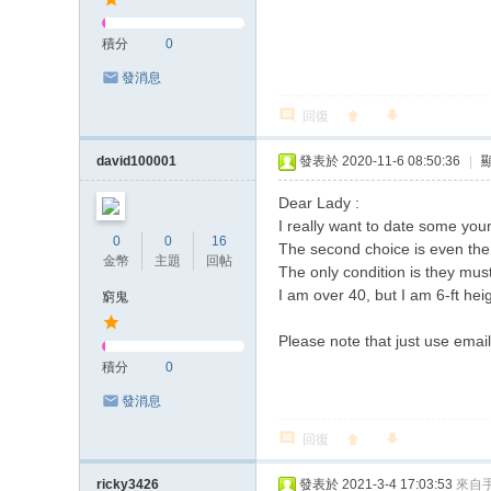
積分
0
發消息
回復
david100001
發表於 2020-11-6 08:50:36
|
Dear Lady :
I really want to date some youn
0
0
16
The second choice is even the g
金幣
主題
回帖
The only condition is they must
I am over 40, but I am 6-ft heig
窮鬼
Please note that just use email
積分
0
發消息
回復
ricky3426
發表於 2021-3-4 17:03:53
來自