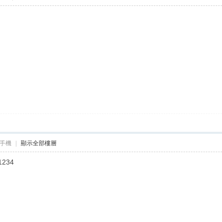
手機
|
顯示全部樓層
1234