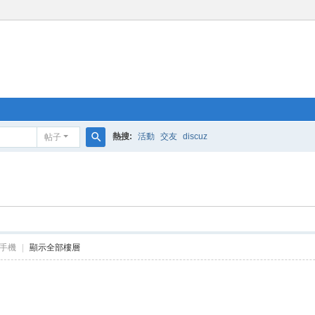
熱搜:
活動
交友
discuz
帖子
搜
索
手機
|
顯示全部樓層