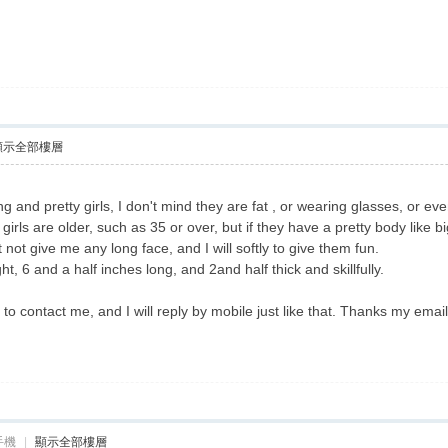
顯示全部樓層
g and pretty girls, I don't mind they are fat , or wearing glasses, or e
irls are older, such as 35 or over, but if they have a pretty body like bi
 not give me any long face, and I will softly to give them fun.
ht, 6 and a half inches long, and 2and half thick and skillfully.
 to contact me, and I will reply by mobile just like that. Thanks my email
手機
|
顯示全部樓層