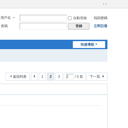
切
換
用戶名
自動登錄
找回密碼
到
寬
密碼
立即註冊
登錄
版
快捷導航
返回列表
1
2
3
/ 3 頁
下一頁