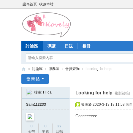
設為首頁
收藏本站
討論區
導讀
日誌
相冊
»
討論區
›
版務區
›
會員査詢
›
Looking for help
香
發新帖
港
樓主:
Hilda
Looking for help
[複製鏈接]
少
女
Sam112233
發表於 2020-3-13 18:11:58
來自
論
Cccccccccc
壇
0
0
22
金幣
主題
回帖