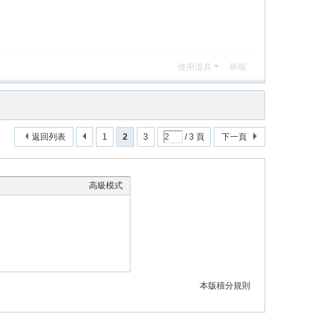
使用道具
舉報
返回列表
1
2
3
/ 3 頁
下一頁
高級模式
本版積分規則