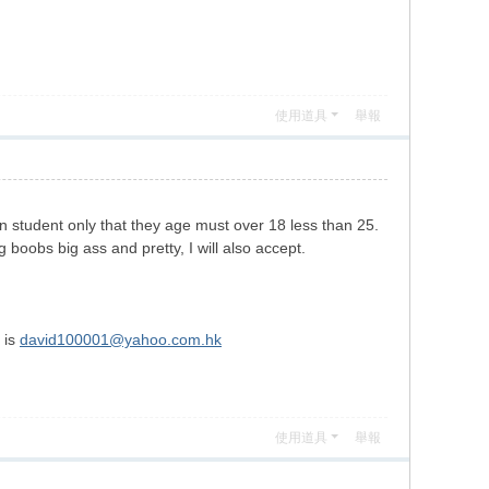
使用道具
舉報
ven student only that they age must over 18 less than 25.
g boobs big ass and pretty, I will also accept.
 is
david100001@yahoo.com.hk
使用道具
舉報