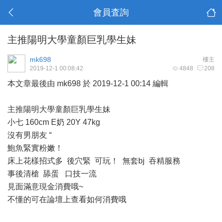
會員査詢
主推陽明大學童顏巨乳學生妹
mk698
樓主
2019-12-1 00:08:42
4848
208
本文章最後由 mk698 於 2019-12-1 00:14 編輯
主推陽明大學童顏巨乳學生妹
小七 160cm E奶 20Y 47kg
沒有男朋友 “
鮑魚緊實粉嫩！
床上花樣招式多 後穴緊 可玩！ 無套bj 吞精服務
事後清槍 舔蛋 口技一流
見面滿意現金消費哦~
不懂的可在論壇上查看如何消費哦