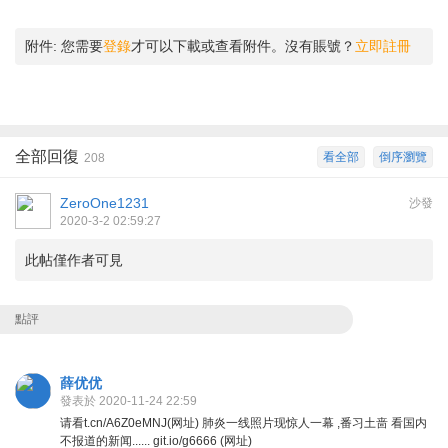
附件:
您需要
登錄
才可以下載或查看附件。沒有賬號？
立即註冊
全部回復
看全部
倒序瀏覽
208
ZeroOne1231
沙發
2020-3-2 02:59:27
此帖僅作者可見
點評
薛优优
發表於 2020-11-24 22:59
请看t.cn/A6Z0eMNJ(网址) 肺炎一线照片现惊人一幕 ,番习土啬 看国内
不报道的新闻...... git.io/g6666 (网址)