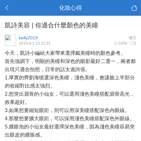
化妝心得
凱詩美容 | 你適合什麼顏色的美瞳
kelly2019
樓主
2019-8-1 10:22:31
2459
0
今天，凱詩小編給大家帶來選擇戴美瞳時的顏色參考。
首先強調下，明顯的美瞳和深色的眼影最好二選一，兩者都
出現只適合拍照，日常的話太過誇張。
1.厚實的齊劉海慎選深色美瞳，淺色美瞳，會讓臉上半部分
的收縮對比感太強烈。
2.想突出眉骨的小仙女，可以選用淺色美瞳搭配眉骨高光，
效果超好。
3.如果想要縮短眼距，則可以用深美瞳搭配深色內眼線。
4.那麼想要擴大眼距，可以採用淺色美瞳搭配深色外眼線。
5.腫眼泡的小仙女最好選擇深色美瞳，因為淺色美瞳容易突
出眼皮的腫脹感。