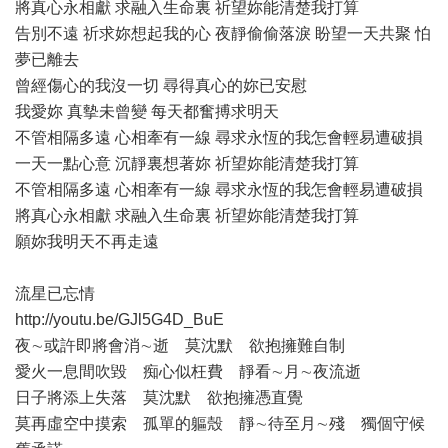
將真心永相獻 求融入生命裏 祈望妳能清楚我打算
告別不遠 祈求妳想起我的心 夜靜偷偷落淚 盼望一天共聚 怕
夢已離去
曾經傷心的我沒一切 尋得真心的妳已安慰
我愛妳 真摰未曾變 每天都奮搏求明天
不管相隔多遠 心相牽有一線 尋求永恆的我怎會輕易遭破損
一天一點心意 沉靜裏想著妳 祈望妳能清楚我打算
不管相隔多遠 心相牽有一線 尋求永恆的我怎會輕易遭破損
將真心永相獻 求融入生命裏 祈望妳能清楚我打算
願妳我明天不再走遠
流星已忘情
http://youtu.be/GJl5G4D_BuE
夜∼或許即將會消∼逝 莫沈默 欲抱擁難自制
愛火一息間吹毀 痴心似枉費 靜看∼月∼夜流逝
日子將添上失落 莫沈默 欲抱擁憑直覺
莫再虛空中摸索 孤單的軀殼 靜∼待至月∼殘 獨個守候