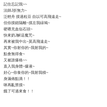
記住忘記我~~
法師J折無力~
泛輕舟 摸過粒豆 自以可高飛遠走~
但你摸錯隔離~摸左我碌鳩~
硬哂充血似石頭~
快來奶J解這魔咒~
再來被我中出~莫高飛遠走~
其實~你射你的~我射我的~
點會無得食~
又被誰爆格~~
直入我身體~爆液~
好心~你食你的~我射我積~
身滿佈點滴！！
咪再亂禁摸~
餓了可過來食！！