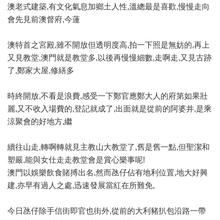
澳老式建築,有文化氣息加鄉土人性,溫總最是喜歡,慢慢走向
會先見前澳督府,今蓮
澳特首之宮殿,雖不開放但透明度高,拍一下照是無妨的,再上
又見教堂,澳門就是教堂多,以後再慢慢細數,走啊走,又見古跡
了,鄭家大屋,修繕多
時終開放,不看是浪費,感受一下鄭官應鄭大人的府第如果壯
麗,又不收入場費的,登記就成了,出面就是從前的阿婆井,是乘
涼聚會的好地方,繼
續往山走,轉啊轉就見主教山大教堂了,舊是舊一點,但聖潔和
塑嚴,能與女仕走走教堂會是賞心樂事呢!
澳門以娛樂飲食賭搏出名,然而氹仔佔有地利位置,地大好興
建,亦早有過人之處,迅速發展當紅在所難免,
今日氹仔除手信街即官也街外,從前的大利豬扒包沿路一帶