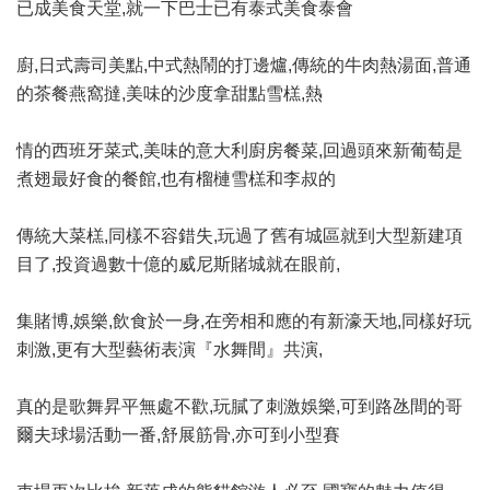
已成美食天堂,就一下巴士已有泰式美食泰會
廚,日式壽司美點,中式熱鬧的打邊爐,傳統的牛肉熱湯面,普通
的茶餐燕窩撻,美味的沙度拿甜點雪榚,熱
情的西班牙菜式,美味的意大利廚房餐菜,回過頭來新葡萄是
煮翅最好食的餐館,也有榴槤雪榚和李叔的
傳統大菜榚,同樣不容錯失,玩過了舊有城區就到大型新建項
目了,投資過數十億的威尼斯賭城就在眼前,
集賭博,娛樂,飲食於一身,在旁相和應的有新濠天地,同樣好玩
刺激,更有大型藝術表演『水舞間』共演,
真的是歌舞昇平無處不歡,玩膩了刺激娛樂,可到路氹間的哥
爾夫球場活動一番,舒展筋骨,亦可到小型賽