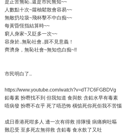
是正苦無恥..還是市民無知~~
人數點十次~籮柚鬆散會容易~~
無敵扔垃圾~飛杯擊不中白痴~~
每黃昏恆指結算時~~
窮人身家~又貶多一次~~
容身於..無恥社會..捱不見意義！
齊濟身，無恥社會~無知也白痴~!!
市民明白了..
https://www.youtube.com/watch?v=dT7C6FGBDVg
鉛毒素 扮嘢找不到 但我知道 食與飲 含鉛水早有毒素
唔病發 扮嘢不在乎 死了唔恐怖 橫惦死你死佢我不苦惱
成日香港死咁多人 邊一次有得救 排隊慢 病痛痾吐嘔
難忍受 至多死左無得救 含鉛毒 食水飲了又吐