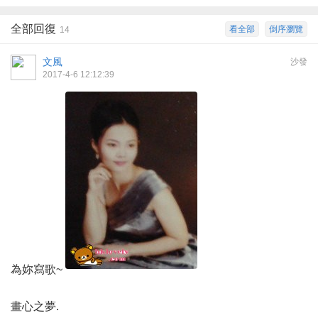
全部回復
看全部
倒序瀏覽
14
文風
沙發
2017-4-6 12:12:39
為妳寫歌~
畫心之夢.