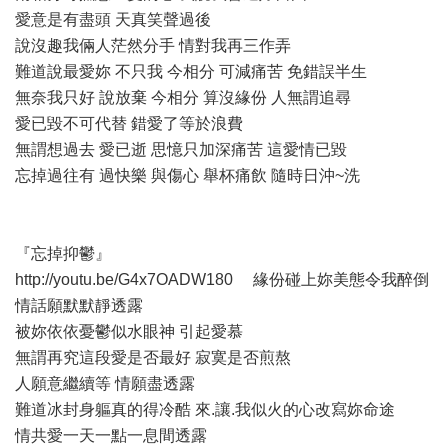
愛意是有盡頭 天真笑聲過後
說沒趣我倆人茫然分手 情對我再三作弄
難道說最愛妳 不只我 今相分 可減痛苦 免錯誤半生
無奈我只好 說放棄 今相分 算沒緣份 人無謂追尋
愛已毀不可代替 錯愛了等於浪費
無謂想過去 愛已逝 思憶只加深痛苦 這愛情已毀
忘掉過往有 過快樂 與傷心 舉杯痛飲 隨時日沖~洗
『忘掉抑鬱』
http://youtu.be/G4x7OADW180
緣份碰上妳美態令我醉倒
情話願默默靜透露
被妳依依憂鬱似水眼神 引起愛慕
無謂再究這段愛是否最好 寂寞是否煎熬
人願意繼續等 情願盡透露
難道冰封身軀真的得冷酷 來.讓.我似火的心改寫妳命途
情共愛一天一點一息間透露