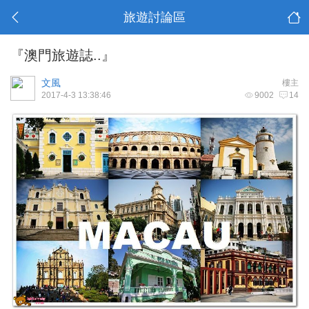
旅遊討論區
『澳門旅遊誌..』
文風
樓主
2017-4-3 13:38:46
9002
14