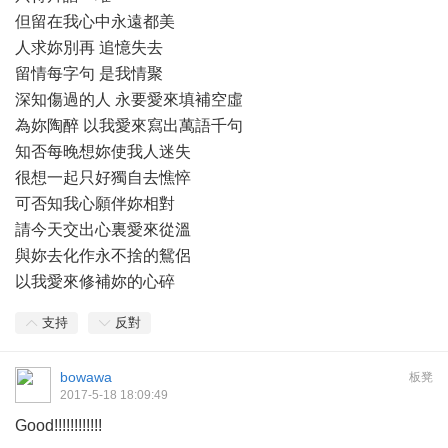
但留在我心中永遠都美
人求妳別再 追憶失去
留情每字句 是我情聚
深知傷過的人 永要愛來填補空虛
為妳陶醉 以我愛來寫出萬語千句
知否每晚想妳使我人迷失
很想一起只好獨自去憔悴
可否知我心願伴妳相對
請今天交出心裏愛來從溫
與妳去化作永不捨的鴛侶
以我愛來修補妳的心碎
支持
反對
bowawa
板凳
2017-5-18 18:09:49
Good!!!!!!!!!!!!