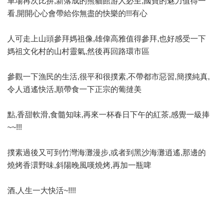
車場再次比拚,新落成的熊貓館游人必至,國寶的魅力值得一
看,開開心心會帶給你無盡的快樂的!!!有心
人可走上山頭參拜媽祖像,雄偉高雅值得參拜,也好感受一下
媽祖文化村的山村靈氣,然後再回路環市區
參觀一下漁民的生活,很平和很撲素,不帶都市惡習,簡撲純真,
令人逍遙快活,順帶食一下正宗的葡撻美
點,香甜軟滑,食髓知味,再來一杯春日下午的紅茶,感覺一級捧
~~!!!
撲素過後又可到竹灣海灘漫步,或者到黑沙海灘逍遙,那邊的
燒烤香澴野味,斜陽晚風嘆燒烤,再加一瓶啤
酒,人生一大快活~!!!!