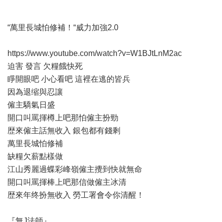
“萬里長城怕修補！“威力加強2.0
https://www.youtube.com/watch?v=W1BJtLnM2ac
迫害 發言 欠糧餓快死
睜開眼吧 小心看吧 這裡在逃的皆兵
因為退缩與忍讓
僱主驕氣日盛
開口叫罵揮樽上吧那怕僱主扮勁
歴來僱主話無收入 銀包都有錢剩
萬里長城怕修補
缺糧欠薪點樣做
江山秀麗過蝶彩峰嶺僱主攪到快就無命
開口叫罵揮棒上吧那信做僱主冰清
歴來年终扮無收入 勞工署會令你清醒！
『無J法師』