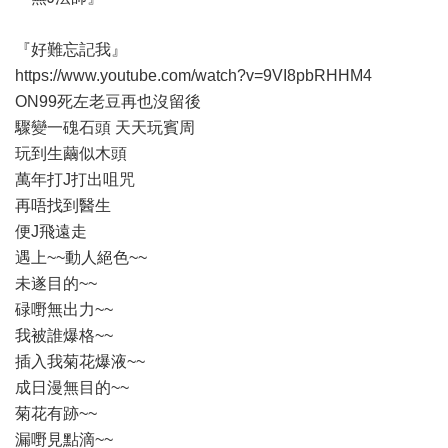
『好難忘記我』
https://www.youtube.com/watch?v=9VI8pbRHHM4
ON99死左老豆再也沒留後
驟變一磈石頭 天天玩賓周
玩到生繭似木頭
萬年打J打出咀咒
再唔找到醫生
便J飛遠走
遇上~~動人絕色~~
未遂目的~~
碌嘢無出力~~
我被誰爆格~~
插入我菊花爆液~~
成日漫無目的~~
菊花有跡~~
漏嘢見點滴~~