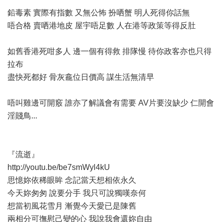
鉛毒素 實際有指數 又無公怖 扮哂蟹 明人死得你話無
唔合格 賣哂港地皮 屋宇唔足數 人在港等政策等得反肚
如舊香港死咁多人 邊一個有得救 排隊慢 待你政客亦也只得
拉布
盡快死都好 骨灰龕位日價高 謀生活無清早
唔叫雞邊可開竅 誰亦了解議會有需要 AV片要沒缺少 仁開會
淫賤鳥...
『流逝』
http://youtu.be/be7smWyl4kU
思憶妳依稀眼眸 念記當天想相依永久
今天妳匆匆 說要分手 我只可說獨嘆奈何
想當初風花雪月 漸覺今天愛已是陳舊
兩相分可撫慰己變的心 我說我會還妳自由