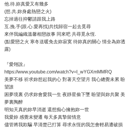
他.待.妳真愛又有幾多
(想.共.妳身處熱戀之火)
忘掉過往抑鬱請跟我上路
互.挽.手(跟.心.愛再找)共找歸宿一起去覓尋
來伴我編織溫馨相戀故事 同來吧 共尋覓永恆.
(點愛戀之火 寒冬送暖免去妳寂寞 待妳真的關心 情全為妳透
露)
『愛翎說』
https://www.youtube.com/watch?v=I_wYGXmMMRQ
美夢不移 祈求妳想起我的心 對著天空望月 我心總覺未累 盼
望誰
困夢境裏 仍求妳會愛我一生 夜靜星偷下墜 盼望與妳共聚 美
夢裏陶醉
明知天真的妳早消逝 還想痴心擁抱妳一世
我愛妳 感覺未變遷 每天多真摯留情意
儘管將我欺騙 早清楚已打算 尋求永恆的我怎會輕易遭破損