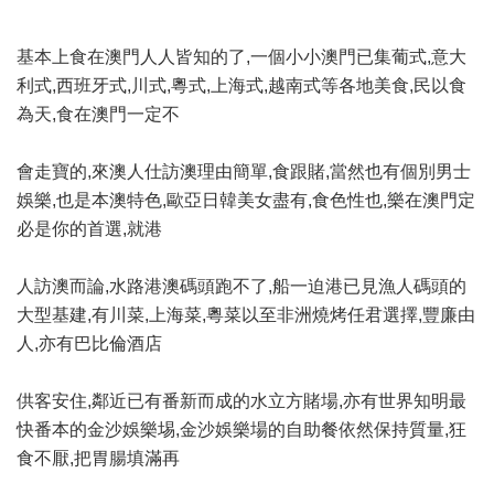
基本上食在澳門人人皆知的了,一個小小澳門已集葡式,意大
利式,西班牙式,川式,粵式,上海式,越南式等各地美食,民以食
為天,食在澳門一定不
會走寶的,來澳人仕訪澳理由簡單,食跟賭,當然也有個別男士
娛樂,也是本澳特色,歐亞日韓美女盡有,食色性也,樂在澳門定
必是你的首選,就港
人訪澳而論,水路港澳碼頭跑不了,船一迫港已見漁人碼頭的
大型基建,有川菜,上海菜,粵菜以至非洲燒烤任君選擇,豐廉由
人,亦有巴比倫酒店
供客安住,鄰近已有番新而成的水立方賭場,亦有世界知明最
快番本的金沙娛樂埸,金沙娛樂場的自助餐依然保持質量,狂
食不厭,把胃腸填滿再