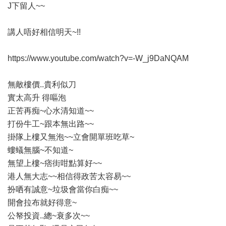
J下留人~~
講人唔好相信明天~!!
https://www.youtube.com/watch?v=-W_j9DaNQAM
無敵樓價..貴利似刀
實太高升 得嘔泡
正苦再痴~心水清知道~~
打份牛工~跟本無出路~~
掛隊上樓又無泡~~立會開單班吃草~
螻蟻無腦~不知道~
無望上樓~痞街咁點算好~~
港人無大志~~相信得政苦太容易~~
扮哂有誠意~垃圾會當你白痴~~
開會拉布就好得意~
公帑投資..總~衰多次~~