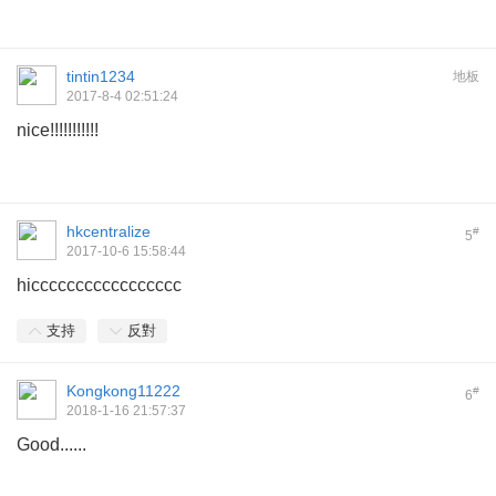
tintin1234
地板
2017-8-4 02:51:24
nice!!!!!!!!!!!
hkcentralize
#
5
2017-10-6 15:58:44
hiccccccccccccccccc
支持
反對
Kongkong11222
#
6
2018-1-16 21:57:37
Good......