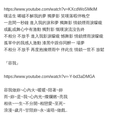
https://www.youtube.com/watch?v=KXcdWoSMklM
嘆這生 唏噓不解我的夢 獨夢影 笑嘆落暇伴晚空
一息間一秒鐘 進入我的淚和夢 獨舞影 情鎖煙雨淚矇矓
或亂或舞心中有激動 獨對影 慨嘆淚流沒告終
不相分 不放手 進入我影淚矇矓 憾舞影 情鎖煙雨淚矇矓
孤單中的我感人激動 漆黑中跟你同醉一 場夢
不相分 不放手 再度抱擁煙雨中 伴此生 情鎖一世不 放鬆
『容我』
https://www.youtube.com/watch?v=-Y-bd3aDMGA
容我做妳~心內火~暖暖~陪著~妳
而~妳~是~我~心內光~燦爛燃~亮我
相依~一生~不分開~相戀愛~至死~
浪漫~歲月~甘陪妳~永~遠唔~做戲..