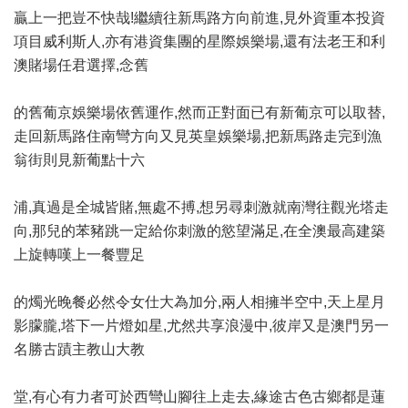
贏上一把豈不快哉!繼續往新馬路方向前進,見外資重本投資
項目威利斯人,亦有港資集團的星際娛樂場,還有法老王和利
澳賭場任君選擇,念舊
的舊葡京娛樂場依舊運作,然而正對面已有新葡京可以取替,
走回新馬路住南彎方向又見英皇娛樂場,把新馬路走完到漁
翁街則見新葡點十六
浦,真過是全城皆賭,無處不搏,想另尋刺激就南灣往觀光塔走
向,那兒的苯豬跳一定給你刺激的慾望滿足,在全澳最高建築
上旋轉嘆上一餐豐足
的燭光晚餐必然令女仕大為加分,兩人相擁半空中,天上星月
影朦朧,塔下一片燈如星,尤然共享浪漫中,彼岸又是澳門另一
名勝古蹟主教山大教
堂,有心有力者可於西彎山腳往上走去,緣途古色古鄉都是蓮