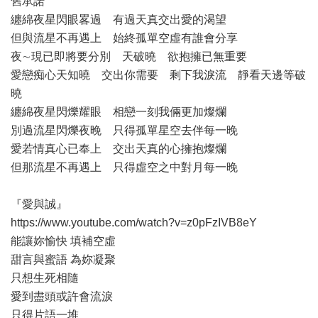
舊承諾
纏綿夜星閃眼畧過 有過天真交出愛的渴望
但與流星不再遇上 始終孤單空虛有誰會分享
夜∼現已即將要分別 天破曉 欲抱擁已無重要
愛戀痴心天知曉 交出你需要 剩下我淚流 靜看天邊等破
曉
纏綿夜星閃爍耀眼 相戀一刻我倆更加燦爛
別過流星閃爍夜晚 只得孤單星空去伴每一晚
愛若情真心已奉上 交出天真的心擁抱燦爛
但那流星不再遇上 只得虛空之中對月每一晚
『愛與誠』
https://www.youtube.com/watch?v=z0pFzIVB8eY
能讓妳愉快 填補空虛
甜言與蜜語 為妳凝聚
只想生死相隨
愛到盡頭或許會流淚
只得片語一堆