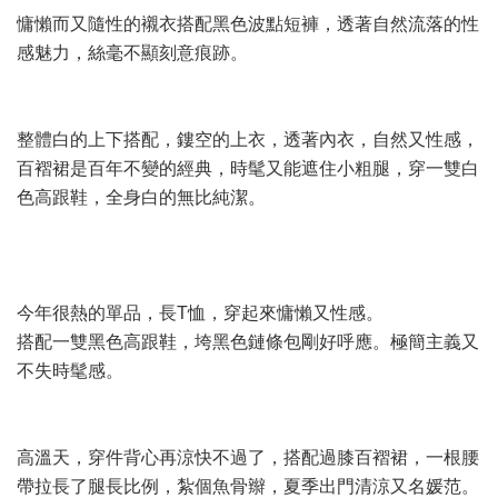
慵懶而又隨性的襯衣搭配黑色波點短褲，透著自然流落的性
感魅力，絲毫不顯刻意痕跡。
整體白的上下搭配，鏤空的上衣，透著內衣，自然又性感，
百褶裙是百年不變的經典，時髦又能遮住小粗腿，穿一雙白
色高跟鞋，全身白的無比純潔。
今年很熱的單品，長T恤，穿起來慵懶又性感。
搭配一雙黑色高跟鞋，垮黑色鏈條包剛好呼應。極簡主義又
不失時髦感。
高溫天，穿件背心再涼快不過了，搭配過膝百褶裙，一根腰
帶拉長了腿長比例，紮個魚骨辮，夏季出門清涼又名媛范。