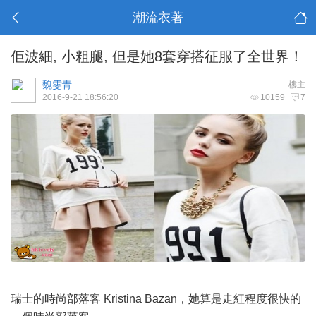
潮流衣著
佢波細, 小粗腿, 但是她8套穿搭征服了全世界！
魏雯青
樓主
2016-9-21 18:56:20
10159
7
瑞士的時尚部落客 Kristina Bazan，她算是走紅程度很快的