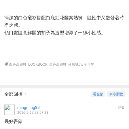
簡潔的白色襯衫搭配白底紅花圖案熱褲，隨性中又散發著時
尚之感。
領口處隨意解開的扣子為造型增添了一絲小性感。
白色高跟鞋
,
LOOKBOOK
,
黑色高跟鞋
,
性感魅力
,
全世界
全部回復
看全部
倒序瀏覽
7
mingming93
沙發
2016-9-27 23:57:23
幾好吾錯