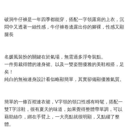
破洞牛仔褲是一年四季都能穿，搭配一字領露肩的上衣，沉
悶中又透著一絲性感，牛仔褲卷邊露出你的腳裸，性感又顯
腿長
名媛風裝扮的關鍵在於氣場，無需過多浮夸裝點。
一件剪裁得體的連身裙、以及一雙姿態優雅的美鞋相搭，足
矣！
純白的無袖連身設計看似略顯簡單，其實卻備顯優雅氣質。
簡單的一條百褶連衣裙，V字領的領口性感有時髦，搭配一
雙T字涼鞋，很有夏天的味道，如果覺得整體帶單調，可以
藉助絲巾，綁在手臂上，一大亮點就很明顯，又點綴了整
體。