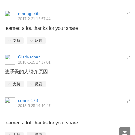
managerlife
#
6
2017-2-21 12:57:44
learned a lot..thanks for your share
支持
反對
Gladyschen
#
7
2018-1-15 17:17:01
總系覺的人靚介原因
支持
反對
connie173
#
8
2018-5-25 16:46:47
learned a lot..thanks for your share