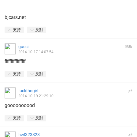
bjcars.net
支持
反對
guccii
地板
2014-10-17 14:07:54
fffffffffffffffff
支持
反對
fuckthegirl
#
5
2014-10-19 21:29:10
goooooooood
支持
反對
hwf323323
#
6