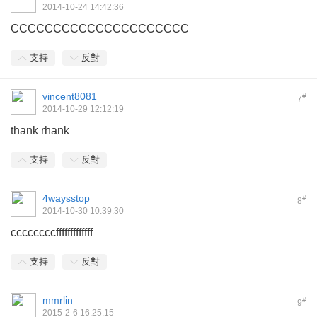
2014-10-24 14:42:36
CCCCCCCCCCCCCCCCCCCCC
支持
反對
vincent8081
#
7
2014-10-29 12:12:19
thank rhank
支持
反對
4waysstop
#
8
2014-10-30 10:39:30
ccccccccfffffffffffff
支持
反對
mmrlin
#
9
2015-2-6 16:25:15