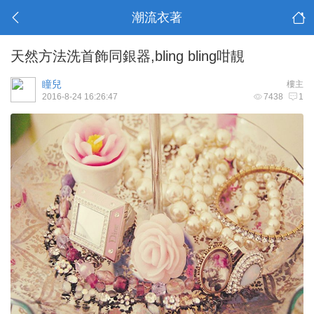
潮流衣著
天然方法洗首飾同銀器,bling bling咁靚
瞳兒
樓主
2016-8-24 16:26:47
7438
1