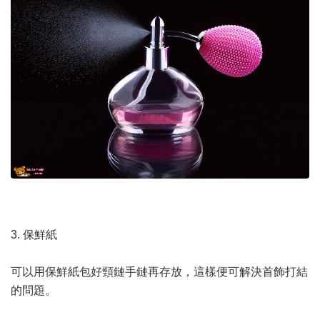
3. 保鮮紙
可以用保鮮紙包好頸鏈手鏈再存放，這樣便可解決首飾打結
的問題。