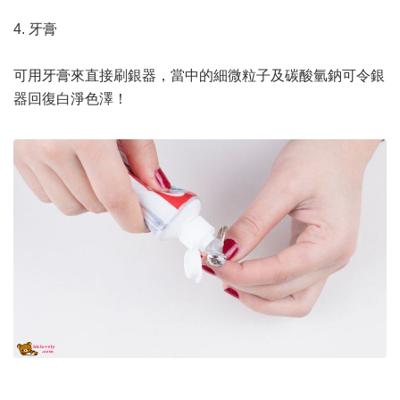
4. 牙膏
可用牙膏來直接刷銀器，當中的細微粒子及碳酸氫鈉可令銀
器回復白淨色澤！