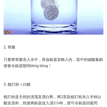
2. 胃藥
只要將胃藥溶入水中，再放銀器首飾入內，當中的碳酸氫鈉
便會令銀器變得bling bling！
3. 梳打粉＋白醋
梳打粉是天然的清潔及漂白劑，將2茶匙梳打粉加入半杯白
醋並混和，然後將銀器放入浸2小時，便可令銀器回復閃