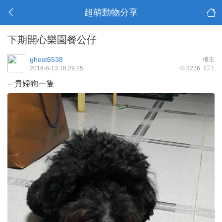
超萌動物分享
下期開心樂園餐公仔
ghost6538
樓主
2016-8-13 18:29:25
3276
1
-- 貴婦狗一隻