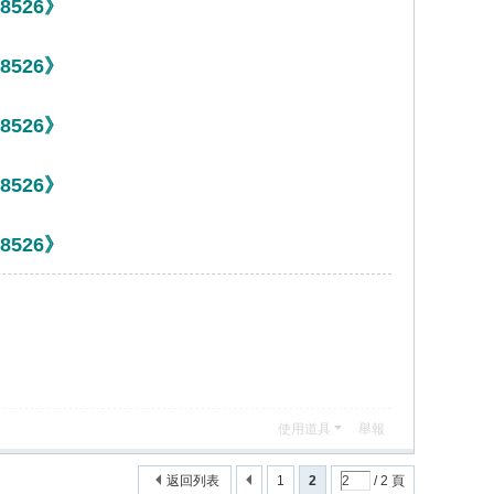
526》
526》
526》
526》
526》
使用道具
舉報
返回列表
1
2
/ 2 頁