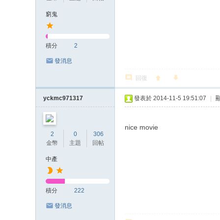
窮鬼
積分
2
發消息
回復
yckmc971317
發表於 2014-11-5 19:51:07
|
nice movie
2
0
306
金幣
主題
回帖
中產
積分
222
發消息