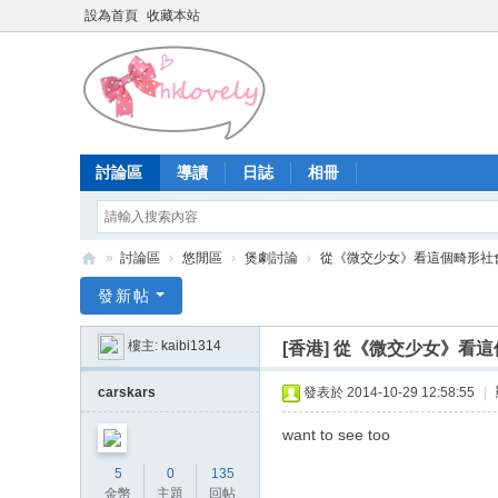
設為首頁
收藏本站
討論區
導讀
日誌
相冊
»
討論區
›
悠閒區
›
煲劇討論
›
從《微交少女》看這個畸形社
香
發新帖
港
樓主:
kaibi1314
[香港]
從《微交少女》看這
少
女
carskars
發表於 2014-10-29 12:58:55
|
論
want to see too
壇
5
0
135
金幣
主題
回帖