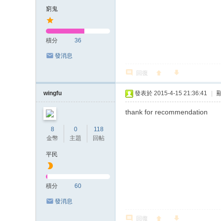
窮鬼
積分
36
發消息
回復
wingfu
發表於 2015-4-15 21:36:41
|
thank for recommendation
8
0
118
金幣
主題
回帖
平民
積分
60
發消息
回復