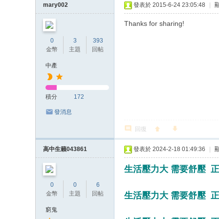
mary002
發表於 2015-6-24 23:05:48
|
Thanks for sharing!
0
3
393
金幣
主題
回帖
中產
積分
172
發消息
回復
高中生籟043861
發表於 2024-2-18 01:49:36
|
生活壓力大 需要舒壓 正
0
0
6
金幣
主題
回帖
生活壓力大 需要舒壓 正
窮鬼