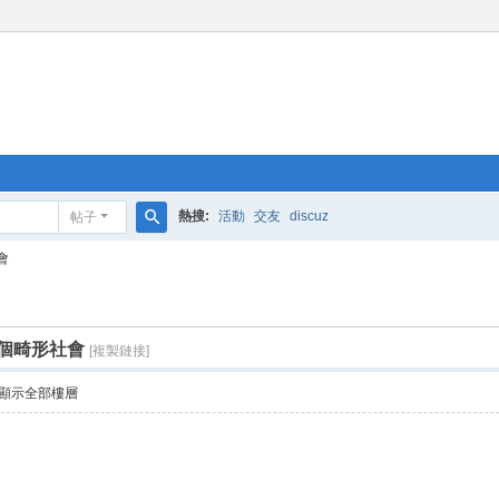
熱搜:
活動
交友
discuz
帖子
搜
會
索
個畸形社會
[複製鏈接]
顯示全部樓層