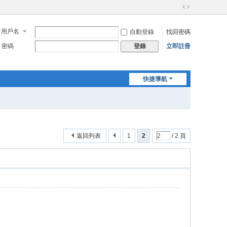
切
換
用戶名
自動登錄
找回密碼
到
寬
密碼
立即註冊
登錄
版
快捷導航
返回列表
1
2
/ 2 頁