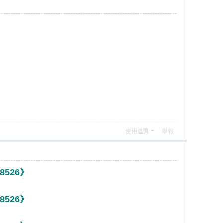
使用道具
舉報
526》
526》