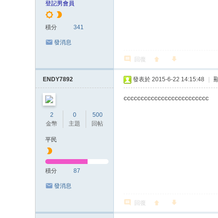
登記男會員
積分
341
發消息
回復
ENDY7892
發表於 2015-6-22 14:15:48
|
ccccccccccccccccccccccccc
2
0
500
金幣
主題
回帖
平民
積分
87
發消息
回復