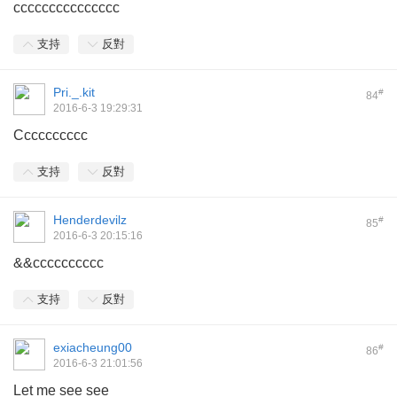
ccccccccccccccc
支持
反對
Pri._.kit
#
84
2016-6-3 19:29:31
Cccccccccc
支持
反對
Henderdevilz
#
85
2016-6-3 20:15:16
&&cccccccccc
支持
反對
exiacheung00
#
86
2016-6-3 21:01:56
Let me see see