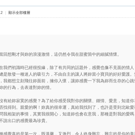
12
|
顯示全部樓層
當回想剛才與妳的浪漫激情，這仍然令我在甜蜜箇中的細膩情懷。
在我們初識時已經很投緣，除了有共同的話題外，感覺也像不見面的情人
總是散發一種迷人的吸引力，不由自主的讓人將妳當小寶貝的好好愛護。
，我都想立刻飛往妳面前，擁你入懷，讓妳感覺一下我為妳而生存的心跳
妳的行為，去表達對妳的情。
沒有給妳寂寞的感覺？為了給你感受我對你的關懷、鍾情、愛意，知道你
否找得到。親愛的啊！妳真的很幸運，真給我找到了，也許是受到北歐愛
問我相架的事情，其實我很開心，知道妳也會在意我，那種是對我的愛嗎
不說出口的感覺最為珍貴。
種感覺真的是第一次，既溫馨，又激烈，令人終身難忘，難忘的是你的美