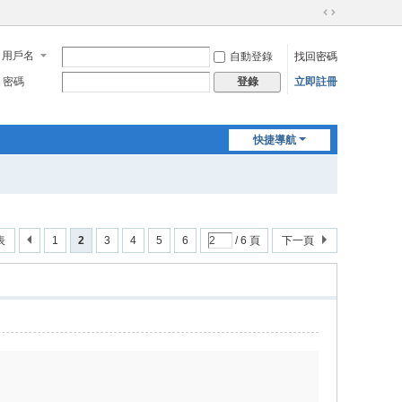
切
換
用戶名
自動登錄
找回密碼
到
寬
密碼
立即註冊
登錄
版
快捷導航
表
1
2
3
4
5
6
/ 6 頁
下一頁