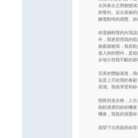
尖與鼻尖之間都變成
妳懷內。這次真確的
觸電動情的感覺。妳
妳溫婉輕聲的向我說
外，我更想用我的咀
臉龐親吻我，我喜歡
進入妳的體內，是能
步地引領我不斷的親
完美的體驗過後，我
這是上天給我的眷顧
高潮。我很享受和妳
戀路與道步橋，人生
能錯過遇到妳的機會
機會，我真的很愛妳
期望下次再能與妳昇