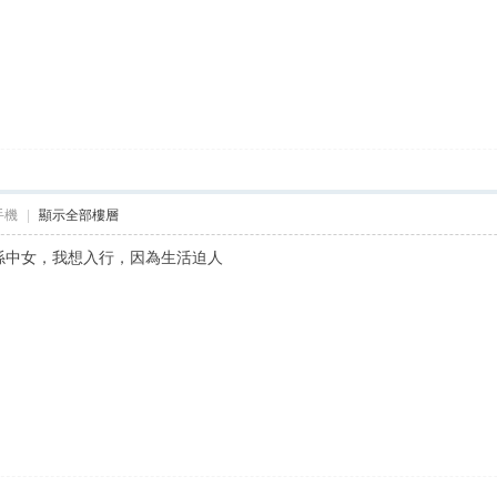
手機
|
顯示全部樓層
，我係中女，我想入行，因為生活迫人