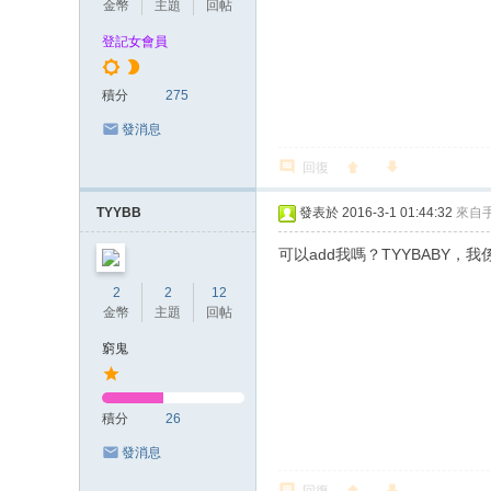
金幣
主題
回帖
登記女會員
積分
275
發消息
回復
TYYBB
發表於 2016-3-1 01:44:32
來自
可以add我嗎？TYYBABY
2
2
12
金幣
主題
回帖
窮鬼
積分
26
發消息