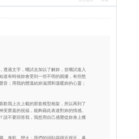
使用道具
舉報
，透過文字，嚐試去加以了解妳，並嚐試進入
知道有時候妳會受到一些不明的困擾，有些愁
聲音；用我的體溫給妳滋潤和溫暖妳的心靈；
喜歡我上次上載的那套模型相架，所以再到了
神芙蕾嘉的祝福，能夠藉此表達對妳的情感。
？請不要回答我，我想用自己感覺從妳身上獲
麗、身影、戀火：我們的頭貼得很近很近，鼻