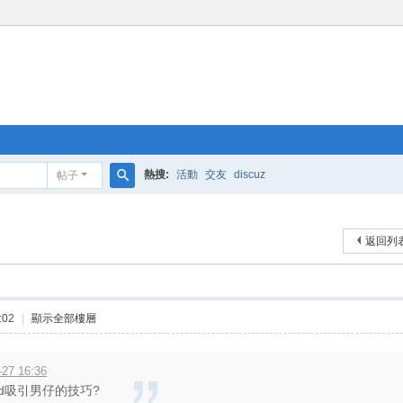
熱搜:
活動
交友
discuz
帖子
搜
索
返回列
:02
|
顯示全部樓層
27 16:36
d吸引男仔的技巧?