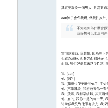
其實要取悅一個男人, 只需要適
dan除了會帶我玩, 做我性奴外
不知道你為什麼會做這
我好想可以永遠同你一
當他越愛我, 我越怕, 因為剩下
佢雖然細粒, 但各方面都好好,
而我, 對佢好像越來越少性慾, 開
我: [dan]
他: [嗯? ]
我: [我很快便要離開你了, 不
他: [不準亂說, 我想包養你一
我: [傻啦, 我都唔缺錢, 其實
他: [有的, 跟你一起的每一天
這時候我見到他眼有淚光, 我深