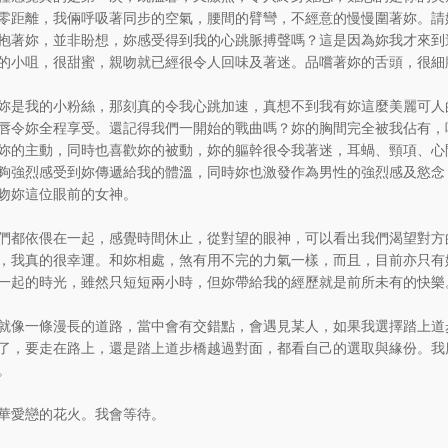
零距離，我倆呼吸著同步的空氣，腰間的臂彎，不經意的慢慢圍著妳。請
抱著妳，並非盼想，妳感受得到我的心跳脈搏聲嗎？這是因為妳我才來到
的小咀，很甜蜜，親吻就已經很令人回味及著迷。品嚐著妳的舌頭，很細
妳是我的小粉絲，那刻真的令我心跳加速，真想不到我有妳這麼美麗可人
唇令妳全程享受。還記得我們一開始的戰曲嗎？妳的胸間完全被我佔有，
妳的主動，同時也喜歡妳的被動，妳的軀幹很令我著迷，耳蝸、頸項、心
夠強烈感受到妳傳遞給我的體溫，同時妳也激發作為男性的強烈感及慾念
吻妳這位眼前的女神。
們都依偎在一起，感覺時間休止，從對望的眼神，可以看出我們渴望對方
，我真的很幸運。和妳相處，煞有用不完的力氣一樣，而且，目前亦只有
一起的時光，雖然只短短兩小時，但妳帶給我的經歷就是前所未有的快樂
就像一條漫長的道路，當中會有交錯點，會遇見某人，如果我選擇踏上道
了，要走在路上，還是踏上道步橋越過對面，都看自己的選取與緣份。我
。
華愛戀的花火。我會等待。