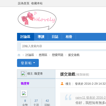
設為首頁
收藏本站
討論區
導讀
日誌
相冊
»
討論區
›
悠閒區
›
戀愛問題
›
援交遊戲
香
發新帖
港
樓主:
魏雯青
援交遊戲
[複製鏈接]
少
女
魏雯青
樓主
|
發表於 2016-2-29 14:32
論
壇
rainy11 發表於 2016-2-
8
27
42
你好，我想知有無多
金幣
主題
回帖