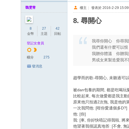
魏雯青
樓主
|
發表於 2016-2-29 15:09
8. 尋開心
8
27
42
金幣
主題
回帖
我尋你開心 你尋我
登記女會員
我們還有什麼可以恨
我贈你體溫 你贈我
積分
275
男或女來製造愛我不
發消息
趙學而的歌-尋開心, 未聽過可以
被dan包養的期間, 都是吃喝玩
比較起來, 每次做愛都是我主動提
原來他只拍過2次拖, 我是他的第
一次我問他: [咁你愛邊個多D?]
他: [你]
我: [車, 你好快唔記得我啦, 
他望著我很認真地答: [不會, 