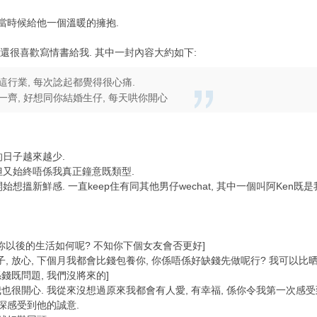
當時候給他一個溫暖的擁抱.
, 還很喜歡寫情書給我. 其中一封內容大約如下:
行業, 每次諗起都覺得很心痛.
齊, 好想同你結婚生仔, 每天哄你開心
的日子越來越少.
 但又始終唔係我真正鐘意既類型.
始想搵新鮮感. 一直keep住有同其他男仔wechat, 其中一個叫阿Ken既
知你以後的生活如何呢? 不知你下個女友會否更好]
輩子, 放心, 下個月我都會比錢包養你, 你係唔係好缺錢先做呢行? 我可以比
唔係錢既問題, 我們沒將來的]
, 我也很開心. 我從來沒想過原來我都會有人愛, 有幸福, 係你令我第一次感受
深感受到他的誠意.