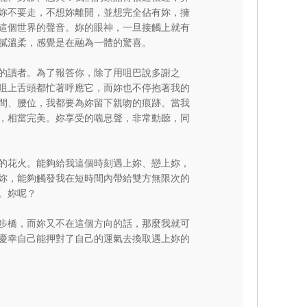
妳不要走，不想妳離開，並想完全佔有妳，擁
這個世界的聲音。妳的眼神，一旦接觸上就有
膩溫柔，感覺是在融為一體的驚喜。
的讀者。為了報答你，除了用咀巴說多謝之
咀上舌頭都忙著呼應它，而妳也不停抱著我的
間、腰位，我都要為妳留下親吻的痕跡。當我
，相當完美。妳享受的喘息聲，非常動聽，同
的花火。能夠給我這個時刻遇上妳、戀上妳，
妳，能夠觸發我在短時間內帶給雙方無限次的
。妳呢？
步橋，而妳又不在這個方向的話，那麼我就可
慶幸自己能押對了自己的運氣去換取遇上妳的