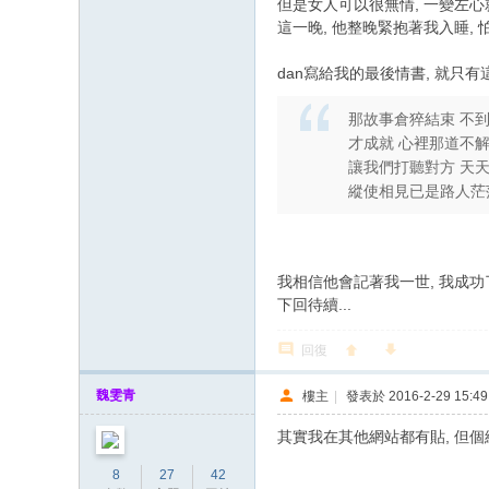
但是女人可以很無情, 一變左心
這一晚, 他整晚緊抱著我入睡, 
dan寫給我的最後情書, 就只
那故事倉猝結束 不
才成就 心裡那道不解
讓我們打聽對方 天
縱使相見已是路人茫
我相信他會記著我一世, 我成功了
下回待續...
回復
魏雯青
樓主
|
發表於 2016-2-29 15:49
其實我在其他網站都有貼, 但個網
8
27
42