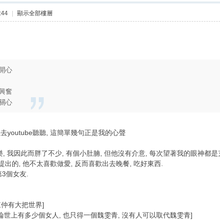
:44
|
顯示全部樓層
開心
興奮
關心
去youtube聽聽, 這簡單幾句正是我的心聲
樂, 我因此而胖了不少, 有個小肚腩, 但他沒有介意, 每次望著我的眼神都是
出的, 他不太喜歡做愛, 反而喜歡出去晚餐, 吃好東西.
3個女友.
將來仲有大把世界]
無論世上有多少個女人, 也只得一個魏雯青, 沒有人可以取代魏雯青]