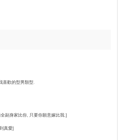
是我喜歡的型男類型.
晒全副身家比你, 只要你願意嫁比我.]
到真愛]