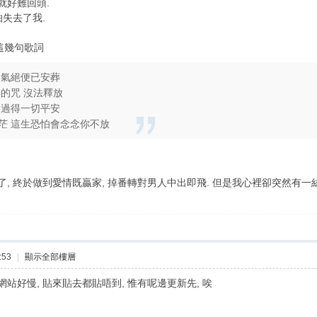
就好難回頭.
怕失去了我.
有這幾句歌詞
到氣絕便已安葬
的咒 沒法釋放
天過得一切平安
茫 這生恐怕會念念你不放
, 終於做到愛情既贏家, 掉番轉對男人中出即飛. 但是我心裡卻突然有一絲失
:53
|
顯示全部樓層
站好慢, 貼來貼去都貼唔到, 惟有呢邊更新先, 唉