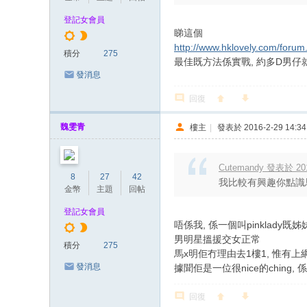
登記女會員
睇這個
http://www.hklovely.com/forum
積分
275
最佳既方法係實戰, 約多D男仔
發消息
回復
魏雯青
樓主
|
發表於 2016-2-29 14:34
Cutemandy 發表於 2016
8
27
42
我比較有興趣你點識馬
金幣
主題
回帖
登記女會員
唔係我, 係一個叫pinklady既姊妹
男明星搵援交女正常
積分
275
馬x明佢冇理由去1樓1, 惟有
發消息
據聞佢是一位很nice的ching
回復