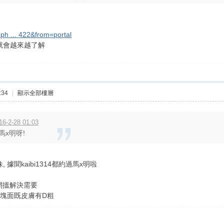
.ph ... 422&from=portal
就會越來越了解
:34
|
顯示全部樓層
-2-28 01:03
x明呀!
, 據聞kaibi1314都約過馬x明啦
上網搵解決需要
, 係塊面既皮膚有D粗