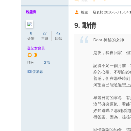
回復
魏雯青
樓主
|
發表於 2016-3-3 15:04:
9. 動情
8
27
42
金幣
主題
回帖
Dear 神秘的女神
登記女會員
是夜，獨自回家，但
積分
275
記得不足一個月前，
妳的心扉。不明白妳
發消息
善感，但在那些時刻
渴望自己能通過戀上
早幾日前的寒冬，有
澳門碰碰運氣，看能
妳知道嗎？那刻妳詢
得答案。因為，往往
回憶剛剛的約會，這