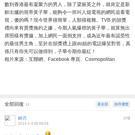
數到香港最有凝聚力的男人，除了梁振英之外，就肯定是新
鮮出爐的視帝黃子華，能夠令一班叫人熄電視的網民追看電
視，傻的嗎？現今世界很簡單，人類很複雜。TVB 的頒獎
禮向來有賣獎換約之嫌，今期人氣爆燈的黃子華，就算無出
席照樣有獎攞，加上網民一面倒支持，成為近年最有認受性
的最佳男主角，至於在頒獎禮上跟do姐的電話爆笑對答，真
係只有你先可以做得到，子華今期你最紅！
相片來源：互聯網、Facebook 專頁、Cosmopolitan
全部回復
看全部
倒序瀏覽
14
帥刃
沙發
2014-1-4 00:08:04