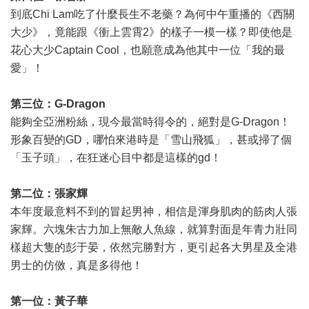
到底Chi Lam吃了什麼長生不老藥？為何中午重播的《西關
大少》，竟能跟《衝上雲霄2》的樣子一模一樣？即使他是
花心大少Captain Cool，也願意成為他其中一位「我的最
愛」！
第三位：G-Dragon
能夠全亞洲粉絲，現今最當時得令的，絕對是G-Dragon！
形象百變的GD，哪怕來港時是「雪山飛狐」，甚或掃了個
「玉子頭」，在狂迷心目中都是這樣的gd！
第二位：張家輝
本年度最意料不到的冒起男神，相信是渾身肌肉的筋肉人張
家輝。六塊朱古力加上無敵人魚線，就算對面是年青力壯同
樣超大隻的彭于晏，依然完勝對方，更引起各大男星及全港
男士的仿傚，真是多得他！
第一位：黃子華