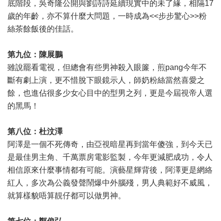
底階段，吳奇隆公開與劉詩詩延續現實中的未了緣，相隔17
歲的年齡，亦不算什麼大問題，一時成為<<步步驚心>>粉
絲茶餘飯後的佳話。
第九位：陳展鵬
雖說罷看電視，但總會有些男神殺入眼簾，煎pang今年不
斷有劇上演，更不惜脫下眼鏡示人，師奶粉絲當然喜愛之
餘，也進佔很多少女心目中的型男之列，更是今屆視帝人選
的黑馬！
第八位：杜汶澤
阿澤是一個不死傳奇，由亞視暗星再到當年傻強，到今天已
是最佳男主角、千萬票房電影監製，今年更減肥成功，令人
相信原來什麼事情都有可能。演藝星輝背後，阿澤更是網絡
紅人，多次為公義發聲鬧爆中外腦殘，男人典範好不威風，
就算樣貌唔算靚仔都可以做男神。