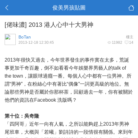
俊美男孩貼圖
[佬味濃]
2013 港人心中十大男神
BoTan
樓主
2013-12-18 12:30:45
11982
14
2013年很快又過去，今年世界發生的事件實在太多，荒誕
事更加千奇百趣，倒不如看看今年娛樂界男藝人的talk of
the town，讓眼球過癮一番。每個人心中都有一位男神。所
謂“男神”，在粉絲心中有著比“偶像”一詞更高級的地位。無
論那些男神是否屬於你那杯茶，回顧過去一年，你有被關於
他們的資訊在Facebook 洗版嗎？
第十位：吳奇隆
「四阿哥」近年一向有人氣，之所以能夠趕上2013年男神
尾班車，大概與「若曦」劉詩詩的一段情很有關係。來到年