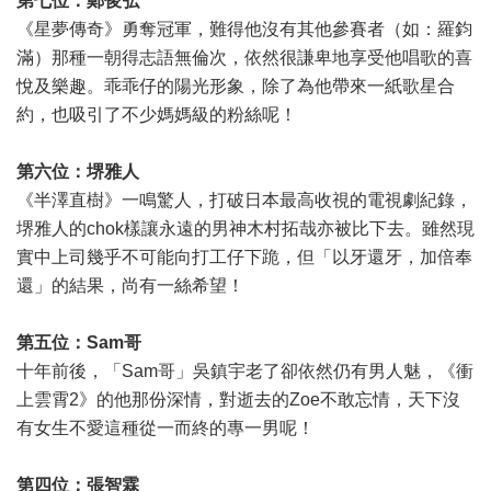
第七位：鄭俊弘
《星夢傳奇》勇奪冠軍，難得他沒有其他參賽者（如：羅鈞
滿）那種一朝得志語無倫次，依然很謙卑地享受他唱歌的喜
悅及樂趣。乖乖仔的陽光形象，除了為他帶來一紙歌星合
約，也吸引了不少媽媽級的粉絲呢！
第六位：堺雅人
《半澤直樹》一鳴驚人，打破日本最高收視的電視劇紀錄，
堺雅人的chok樣讓永遠的男神木村拓哉亦被比下去。雖然現
實中上司幾乎不可能向打工仔下跪，但「以牙還牙，加倍奉
還」的結果，尚有一絲希望！
第五位：Sam哥
十年前後，「Sam哥」吳鎮宇老了卻依然仍有男人魅，《衝
上雲霄2》的他那份深情，對逝去的Zoe不敢忘情，天下沒
有女生不愛這種從一而終的專一男呢！
第四位：張智霖