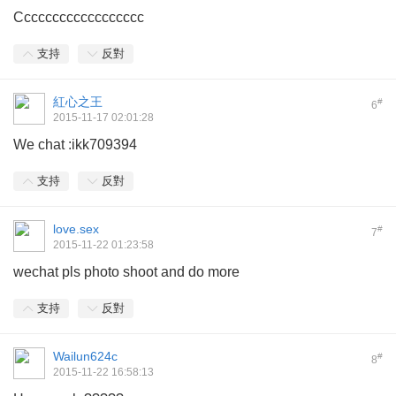
Cccccccccccccccccc
支持
反對
紅心之王
#
6
2015-11-17 02:01:28
We chat :ikk709394
支持
反對
love.sex
#
7
2015-11-22 01:23:58
wechat pls photo shoot and do more
支持
反對
Wailun624c
#
8
2015-11-22 16:58:13