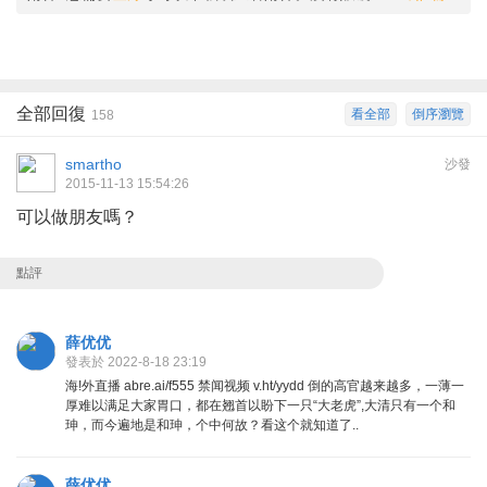
全部回復
看全部
倒序瀏覽
158
smartho
沙發
2015-11-13 15:54:26
可以做朋友嗎？
點評
薛优优
發表於 2022-8-18 23:19
海!外直播 abre.ai/f555 禁闻视频 v.ht/yydd 倒的高官越来越多，一薄一
厚难以满足大家胃口，都在翘首以盼下一只“大老虎”,大清只有一个和
珅，而今遍地是和珅，个中何故？看这个就知道了..
薛优优