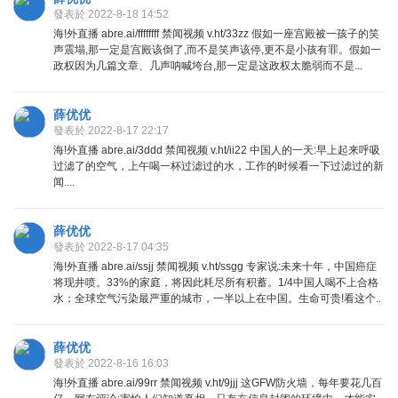
發表於 2022-8-18 14:52
海!外直播 abre.ai/ffffffff 禁闻视频 v.ht/33zz 假如一座宫殿被一孩子的笑
声震塌,那一定是宫殿该倒了,而不是笑声该停,更不是小孩有罪。假如一
政权因为几篇文章、几声呐喊垮台,那一定是这政权太脆弱而不是...
薛优优
發表於 2022-8-17 22:17
海!外直播 abre.ai/3ddd 禁闻视频 v.ht/ii22 中国人的一天:早上起来呼吸
过滤了的空气，上午喝一杯过滤过的水，工作的时候看一下过滤过的新
闻....
薛优优
發表於 2022-8-17 04:35
海!外直播 abre.ai/ssjj 禁闻视频 v.ht/ssgg 专家说:未来十年，中国癌症
将现井喷。33%的家庭，将因此耗尽所有积蓄。1/4中国人喝不上合格
水；全球空气污染最严重的城市，一半以上在中国。生命可贵!看这个..
薛优优
發表於 2022-8-16 16:03
海!外直播 abre.ai/99rr 禁闻视频 v.ht/9jjj 这GFW防火墙，每年要花几百