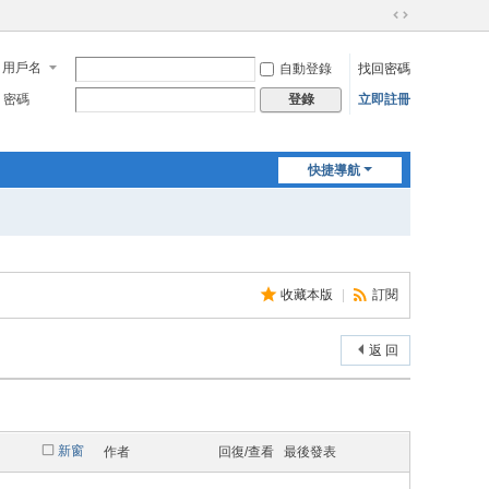
切
換
用戶名
自動登錄
找回密碼
到
寬
密碼
立即註冊
登錄
版
快捷導航
收藏本版
|
訂閱
返 回
新窗
作者
回復/查看
最後發表