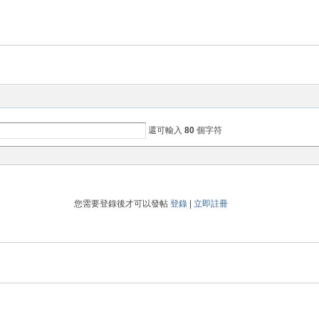
還可輸入
80
個字符
您需要登錄後才可以發帖
登錄
|
立即註冊