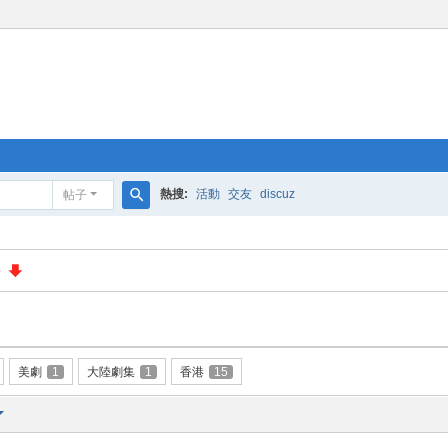
熱搜:
活動
交友
discuz
帖子
搜
索
0
美劇
1
大陸劇集
1
香港
15