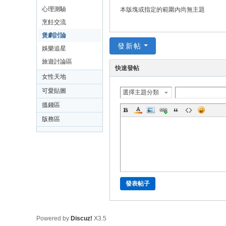
心理測驗
本版塊或指定的範圍內尚無主題
烹飪交流
煲劇討論
發新帖
娛樂追星
旅遊討論區
快速發帖
女性天地
可愛貼圖
選擇主題分類
搵錢區
版務區
發表帖子
Powered by
Discuz!
X3.5