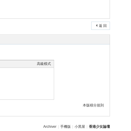
返 回
高級模式
本版積分規則
Archiver
|
手機版
|
小黑屋
|
香港少女論壇