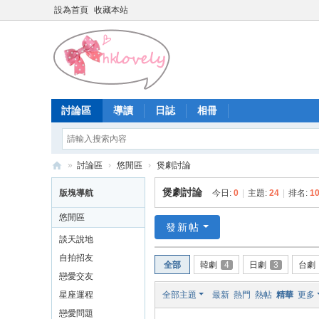
設為首頁
收藏本站
討論區
導讀
日誌
相冊
»
討論區
›
悠閒區
›
煲劇討論
香
煲劇討論
版塊導航
今日:
0
|
主題:
24
|
排名:
1
港
悠閒區
少
發新帖
談天說地
女
自拍招友
全部
韓劇
4
日劇
3
台劇
論
戀愛交友
壇
星座運程
全部主題
最新
熱門
熱帖
精華
更多
戀愛問題