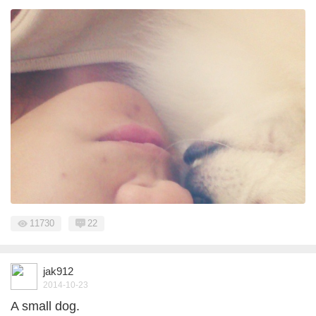
11730
22
jak912
2014-10-23
A small dog.