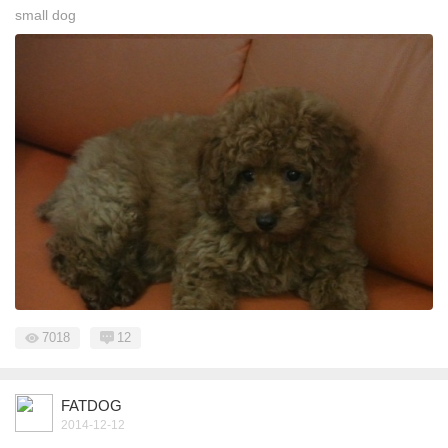
small dog
7018
12
FATDOG
2014-12-12