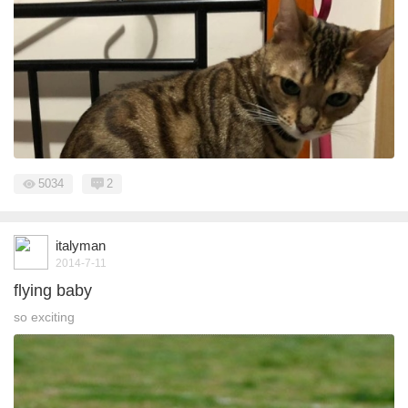
5034
2
italyman
2014-7-11
flying baby
so exciting