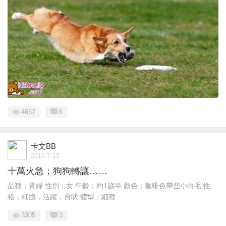
4657
6
卡文BB
2016-7-15
十萬火急；狗狗轉讓……
品種；貴婦 性別；女 年齡；約1歲半 顏色；咖啡色帶些小白毛 性
格；細膽，活躍，會吠 體型；細種 ...
3305
3