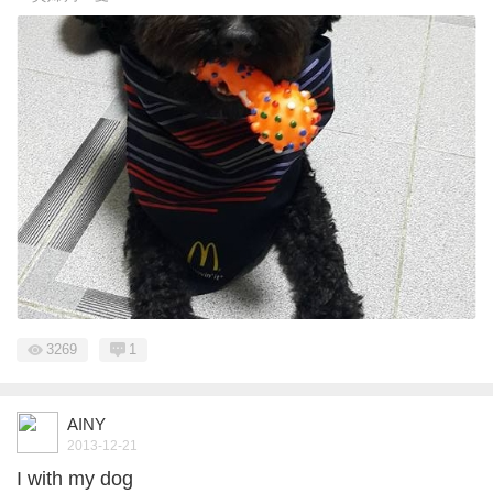
3269
1
AINY
2013-12-21
I with my dog