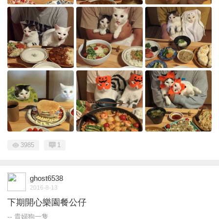
3985
1
ghost6538
2016-8-13
下期開心樂園餐公仔
-- 貴婦狗一隻