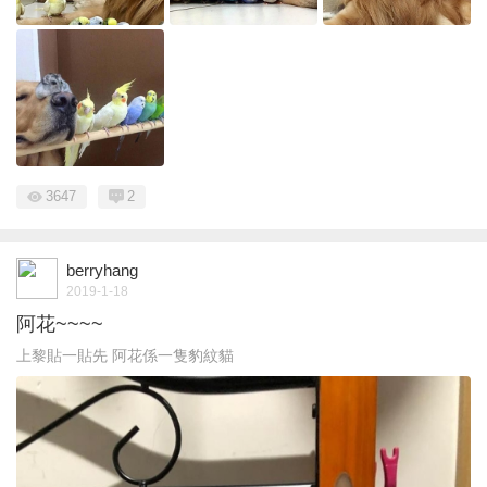
3647
2
berryhang
2019-1-18
阿花~~~~
上黎貼一貼先 阿花係一隻豹紋貓