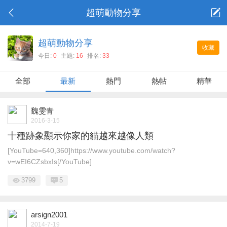
超萌動物分享
超萌動物分享
收藏
今日:
0
主題:
16
排名:
33
全部
最新
熱門
熱帖
精華
魏雯青
2016-3-15
十種跡象顯示你家的貓越來越像人類
[YouTube=640,360]https://www.youtube.com/watch?
v=wEI6CZsbxIs[/YouTube]
3799
5
arsign2001
2014-7-19