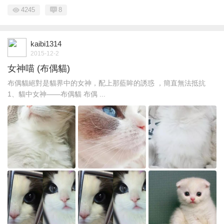
4245
8
kaibi1314
2015-12-2
女神喵 (布偶貓)
布偶貓絕對是貓界中的女神，配上那藍眸的誘惑 ，簡直無法抵抗
1、貓中女神——布偶貓 布偶 ...