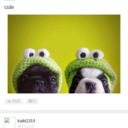
cute
4329
5
kaibi1314
2015-12-9