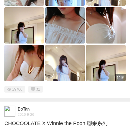
12圖
29788
31
BoTan
2016-9-26
CHOCOOLATE X Winnie the Pooh 聯乘系列