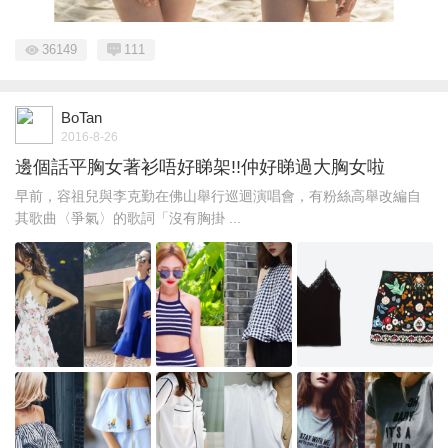
36149
111
BoTan
2016-8-26
邊個話平胸女著衫唔好睇架!!仲好睇過大胸女啦
早前，容祖兒與李克勤在佛山舉行巡迴演唱會，有粉絲高舉改編自
其歌曲〈爭氣〉的歌詞「沒有胸掛 ...