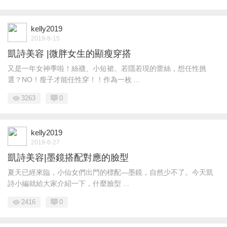
kelly2019
2019-8-15
凱詩美容 |微胖女生的顯瘦穿搭
又是一年女神季啦！絲襪、小短裙、若隱若現的蕾絲，想任性挑
選？NO！瘦子才能任性穿！！作為一枚 ...
3263
0
kelly2019
2019-6-27
凱詩美容|墨鏡搭配對應的臉型
夏天已經來臨，小仙女們出門的標配—墨鏡，自然少不了。今天凱
詩小編就給大家介紹一下，什麼臉型 ...
2416
0