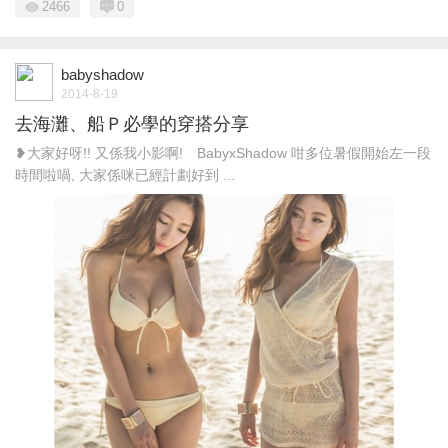
2466
0
babyshadow
2014-8-19
去海灘、船Ｐ必學的穿搭分享
❥大家好呀!! 又係我小影啊! BabyxShadow 咁多位暑假開始左一段
時間啦喎, 大家係咪已經計劃好到 ...