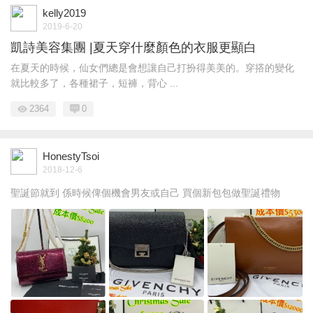
kelly2019
2019-6-20
凱詩美容集團 |夏天穿什麼顏色的衣服更顯白
在夏天的時候，仙女們總是會想讓自己打扮得美美的。穿搭的變化
就比較多了，各種裙子，短褲，背心 ...
2364
0
HonestyTsoi
2018-12-6
聖誕節就到 係時候俾個機會男友或自己 買個新包包做聖誕禮物