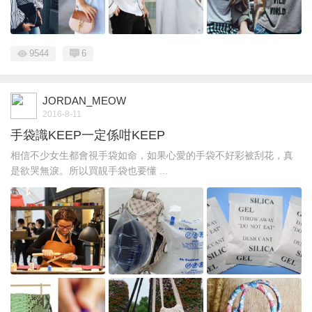
9544
6
JORDAN_MEOW
2016-8-11
手袋識KEEP一定係咁KEEP
相信不少女生都會視手袋如命，如果心愛的手袋不好彩被刮花，真
是欲哭無淚。所以買靚手袋也要懂 ...