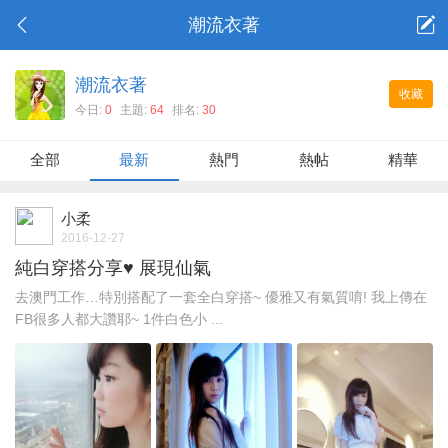
潮流衣著
潮流衣著
收藏
今日:
0
主題:
64
排名:
30
全部
最新
熱門
熱帖
精華
小柔
2016-12-27
純白穿搭分享♥ 展現仙氣
去澳門工作…特別搭配了一套全白穿搭~ 優雅又有氣質唷! 我上傳在
FB很多人都大讚耶~ 1件白色小 ...