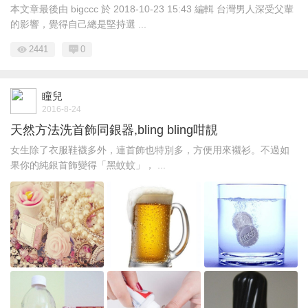
本文章最後由 bigccc 於 2018-10-23 15:43 編輯 台灣男人深受父輩
的影響，覺得自己總是堅持選 ...
2441
0
瞳兒
2016-8-24
天然方法洗首飾同銀器,bling bling咁靚
女生除了衣服鞋襪多外，連首飾也特別多，方便用來襯衫。不過如
果你的純銀首飾變得「黑蚊蚊」， ...