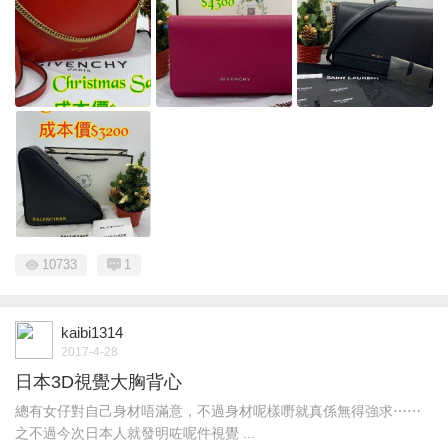
10733
1
kaibi1314
2017-4-28
日本3D視覺大胸背心
總有女仔對自己身材唔滿意，不過身材呢樣嘢就真係無得強求⋯⋯
之不過今次日本人就發明咗呢件視覺 ...