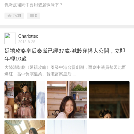
係咪皮褸間中要用碧麗珠沬下？
2509
0
Charlottec
2018-8-28
延禧攻略皇后秦嵐已經37歲-減齡穿搭大公開，立即
年輕10歲
大陸清裝劇《延禧攻略》引發中港台煲劇潮，而劇中演員都因此而
爆紅，當中飾演溫柔、賢淑富察皇后 ...