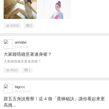
13415
2
annabe
2018-5-16
大家鐘唔鐘意著連身裙？
大家鐘唔鐘意著連身裙？
2610
1
bigccc
2018-10-23
跟五五身說掰掰！這 4 個「選褲秘訣」讓你看起來更
高挑...