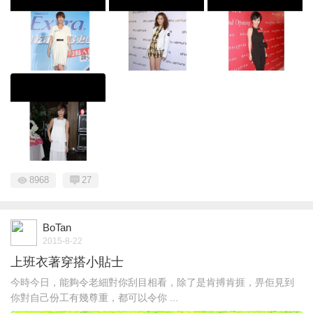
8968
27
BoTan
2015-8-22
上班衣著穿搭小貼士
今時今日，能夠令老細對你刮目相看，除了是肯搏肯捱，畀佢見到
你對自己份工有幾尊重，都可以令你 ...