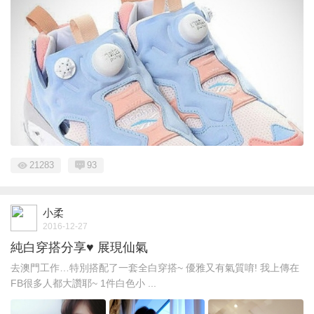
21283
93
小柔
2016-12-27
純白穿搭分享♥ 展現仙氣
去澳門工作…特別搭配了一套全白穿搭~ 優雅又有氣質唷! 我上傳在
FB很多人都大讚耶~ 1件白色小 ...