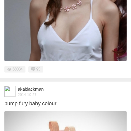
38004
95
akablackman
2014-10-27
pump fury baby colour