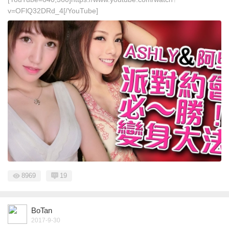
v=OFlQ32DRd_4[/YouTube]
8969
19
BoTan
2017-9-30