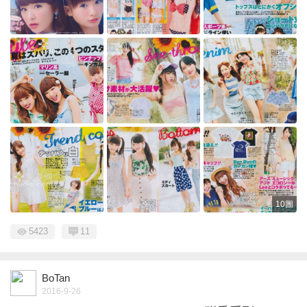
10圖
5423
11
BoTan
2016-9-26