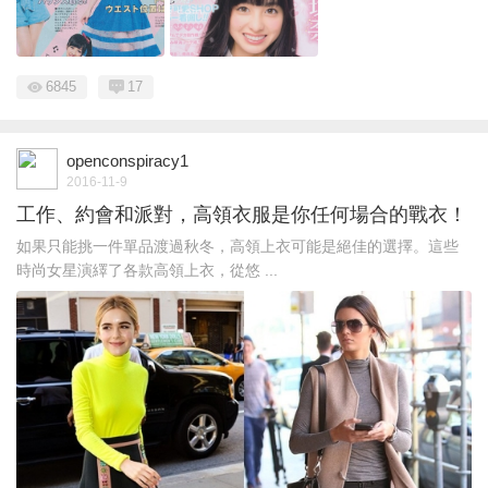
6845
17
openconspiracy1
2016-11-9
工作、約會和派對，高領衣服是你任何場合的戰衣！
如果只能挑一件單品渡過秋冬，高領上衣可能是絕佳的選擇。這些
時尚女星演繹了各款高領上衣，從悠 ...