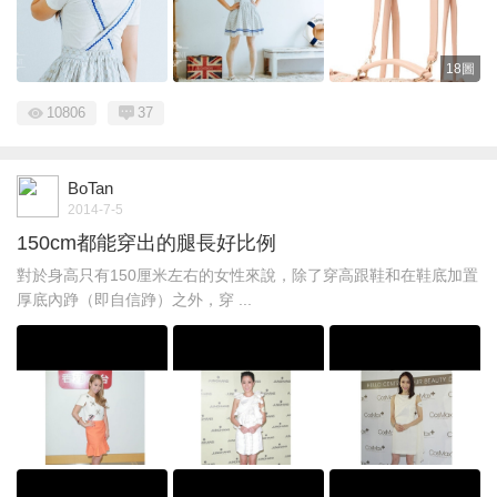
18圖
10806
37
BoTan
2014-7-5
150cm都能穿出的腿長好比例
對於身高只有150厘米左右的女性來說，除了穿高跟鞋和在鞋底加置
厚底內踭（即自信踭）之外，穿 ...