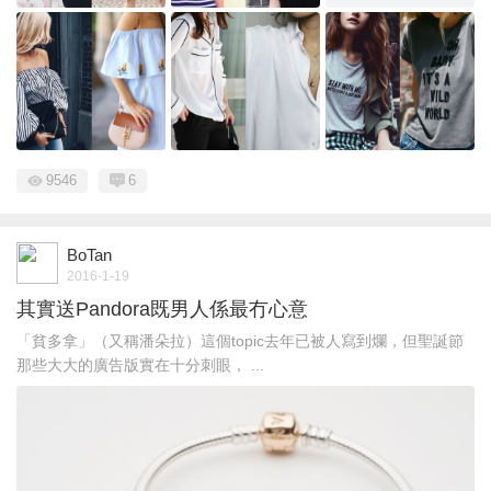
9546
6
BoTan
2016-1-19
其實送Pandora既男人係最冇心意
「貧多拿」（又稱潘朵拉）這個topic去年已被人寫到爛，但聖誕節
那些大大的廣告版實在十分刺眼， ...