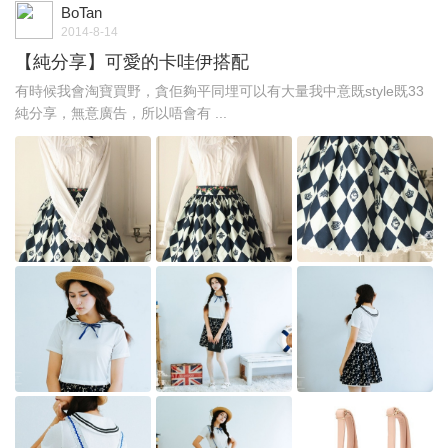
BoTan
2014-8-14
【純分享】可愛的卡哇伊搭配
有時候我會淘寶買野，貪佢夠平同埋可以有大量我中意既style既33
純分享，無意廣告，所以唔會有 ...