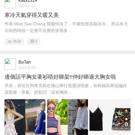
kaibi1314
2014-1-22
寒冷天氣穿得又暖又美
作者 Miss Sue Chang 我最怕冷了，手腳也很容易冰冷。 所以冬天
出街的時候一定會不自覺的穿很多 ...
3638
9
BoTan
2016-8-26
邊個話平胸女著衫唔好睇架!!仲好睇過大胸女啦
早前，容祖兒與李克勤在佛山舉行巡迴演唱會，有粉絲高舉改編自
其歌曲〈爭氣〉的歌詞「沒有胸掛 ...