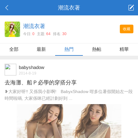
潮流衣著
潮流衣著
收藏
今日:
0
主題:
64
排名:
30
全部
最新
熱門
熱帖
精華
babyshadow
2014-8-19
去海灘、船Ｐ必學的穿搭分享
❥大家好呀!! 又係我小影啊! BabyxShadow 咁多位暑假開始左一段
時間啦喎, 大家係咪已經計劃好到 ...