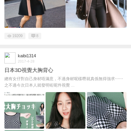
19209
8
kaibi1314
2017-4-28
日本3D視覺大胸背心
總有女仔對自己身材唔滿意，不過身材呢樣嘢就真係無得強求⋯⋯
之不過今次日本人就發明咗呢件視覺 ...