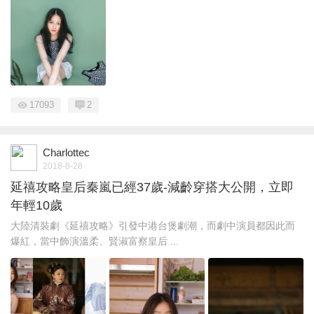
17093
2
Charlottec
2018-8-28
延禧攻略皇后秦嵐已經37歲-減齡穿搭大公開，立即
年輕10歲
大陸清裝劇《延禧攻略》引發中港台煲劇潮，而劇中演員都因此而
爆紅，當中飾演溫柔、賢淑富察皇后 ...