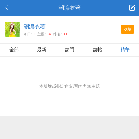
潮流衣著
潮流衣著
收藏
今日:
0
主題:
64
排名:
30
全部
最新
熱門
熱帖
精華
本版塊或指定的範圍內尚無主題