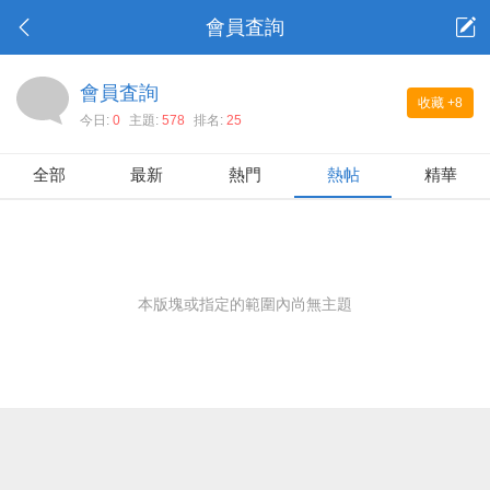
會員査詢
會員査詢
收藏
+8
今日:
0
主題:
578
排名:
25
全部
最新
熱門
熱帖
精華
本版塊或指定的範圍內尚無主題