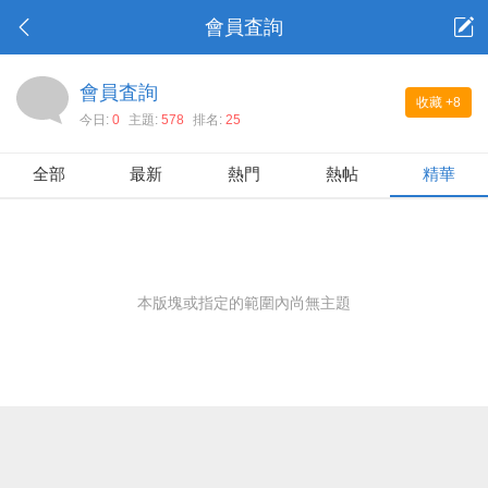
會員査詢
會員査詢
收藏
+8
今日:
0
主題:
578
排名:
25
全部
最新
熱門
熱帖
精華
本版塊或指定的範圍內尚無主題