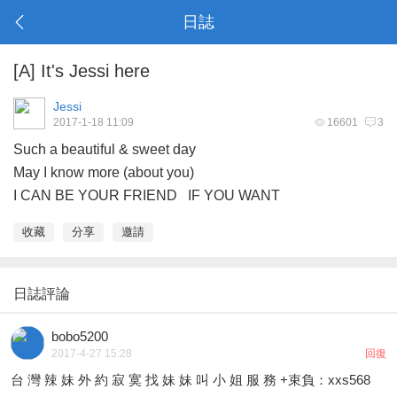
日誌
[
A
]
It's Jessi here
Jessi
2017-1-18 11:09
16601
3
Such a beautiful & sweet day
May I know more (about you)
I CAN BE YOUR FRIEND IF YOU WANT
收藏
分享
邀請
日誌評論
bobo5200
2017-4-27 15:28
回復
台 灣 辣 妹 外 約 寂 寞 找 妹 妹 叫 小 姐 服 務 +束負：xxs568