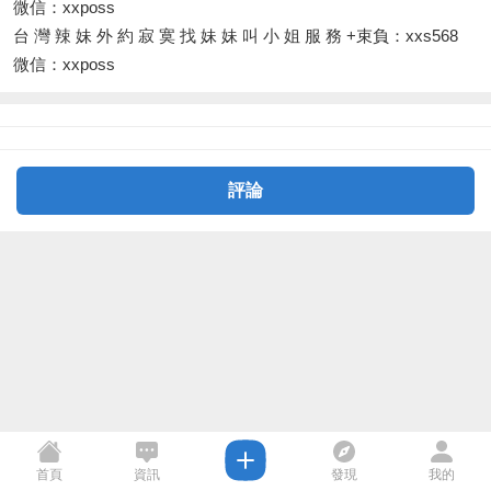
微信：xxposs
台 灣 辣 妹 外 約 寂 寞 找 妹 妹 叫 小 姐 服 務 +束負：xxs568
微信：xxposs
評論
首頁
資訊
發現
我的