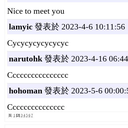
Nice to meet you
lamyic
發表於 2023-4-6 10:11:56
Cycycycycycycyc
narutohk
發表於 2023-4-16 06:44
Cccccccccccccccc
hohoman
發表於 2023-5-6 00:00:
Ccccccccccccccc
頁:
1
[2]
3
4
5
6
7