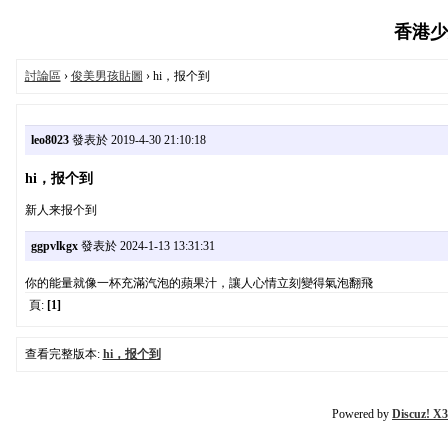
香港少女
討論區
›
俊美男孩貼圖
› hi，报个到
leo8023
發表於 2019-4-30 21:10:18
hi，报个到
新人来报个到
ggpvlkgx
發表於 2024-1-13 13:31:31
你的能量就像一杯充滿汽泡的蘋果汁，讓人心情立刻變得氣泡翻飛
頁:
[1]
查看完整版本:
hi，报个到
Powered by
Discuz! X3