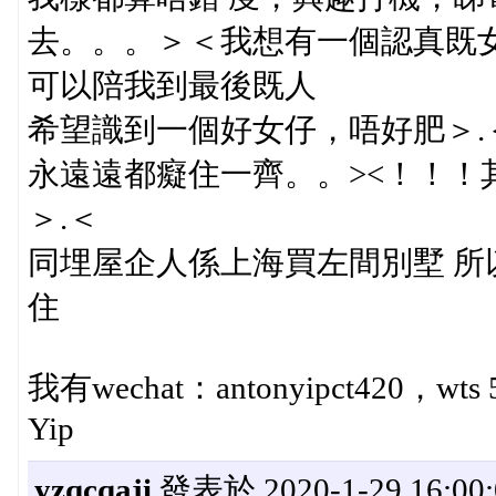
去。。。＞＜我想有一個認真既女
可以陪我到最後既人
希望識到一個好女仔，唔好肥＞.
永遠遠都癡住一齊。。><！！！其他
＞.＜
同埋屋企人係上海買左間別墅 
住
我有wechat：antonyipct420，wts
Yip
yzqcqaji
發表於 2020-1-29 16:00: