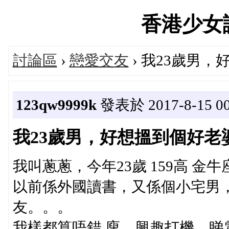
香港少女論壇
討論區
›
戀愛交友
› 我23歲男
123qw9999k
發表於 2017-8-15 00
我23歲男，好想搵到個好老
我叫蔥蔥，今年23歲 159高 金牛
以前係外國讀書，又係個小宅男
友。。。
我樣都算唔錯 廋，興趣打機，