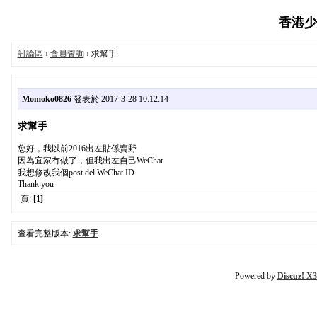
香港少女
討論區
›
會員査詢
› 求幫手
Momoko0826
發表於 2017-3-28 10:12:14
求幫手
您好，我以前2016出左貼係賣野
因為宜家冇做了，但我出左自己WeChat
我想修改我個post del WeChat ID
Thank you
頁:
[1]
查看完整版本:
求幫手
Powered by
Discuz! X3