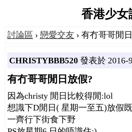
香港少女論壇
討論區
›
戀愛交友
› 有冇哥哥閒日
CHRISTYBBB520
發表於 2016-9-
有冇哥哥閒日放假?
因為christy 閒日比較得閒:lol
想識下D閒日( 星期一至五)放假既哥哥 :
一齊行下街食下野
PS放星期6 日的唔識住:)