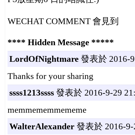
WECHAT COMMENT 會見到
**** Hidden Message *****
LordOfNightmare
發表於 2016-9-2
Thanks for your sharing
ssss1213ssss
發表於 2016-9-29 21:
memmememmememe
WalterAlexander
發表於 2016-9-29