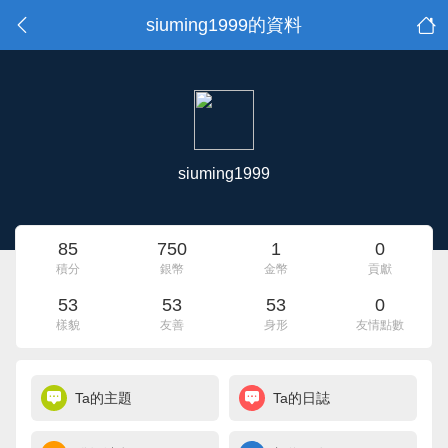
siuming1999的資料
siuming1999
85
750
1
0
積分
銀幣
金幣
貢獻
53
53
53
0
樣貌
友善
身形
友情點數
Ta的主題
Ta的日誌