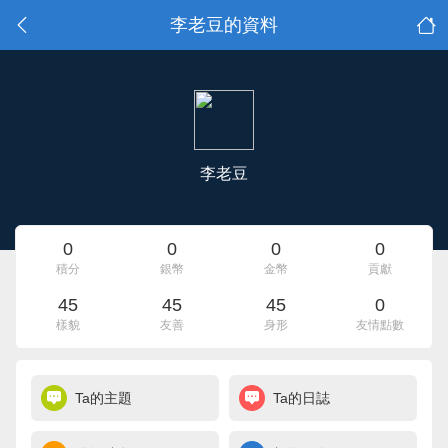
李老豆的資料
李老豆
0
0
0
0
積分
銀幣
金幣
貢獻
45
45
45
0
樣貌
友善
身形
友情點數
Ta的主題
Ta的日誌