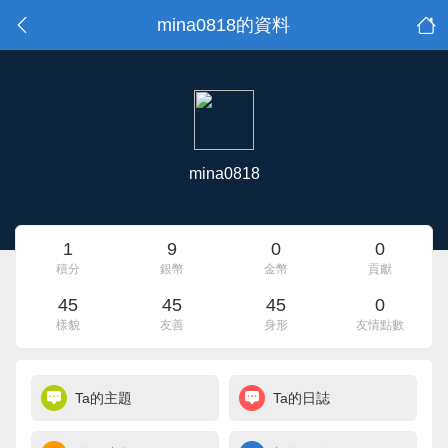
mina0818的資料
mina0818
1
9
0
0
積分
銀幣
金幣
貢獻
45
45
45
0
樣貌
友善
身形
友情點數
Ta的主題
Ta的日誌