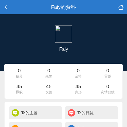
Faiy的資料
Faiy
0
0
0
0
積分
銀幣
金幣
貢獻
45
45
45
0
樣貌
友善
身形
友情點數
Ta的主題
Ta的日誌